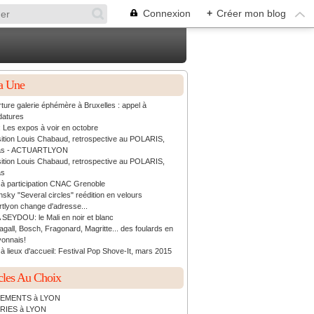
Connexion
+
Créer mon blog
a Une
ture galerie éphémère à Bruxelles : appel à
datures
: Les expos à voir en octobre
ition Louis Chabaud, retrospective au POLARIS,
as - ACTUARTLYON
ition Louis Chabaud, retrospective au POLARIS,
as
 à participation CNAC Grenoble
sky "Several circles" reédition en velours
rtlyon change d'adresse...
 SEYDOU: le Mali en noir et blanc
agall, Bosch, Fragonard, Magritte... des foulards en
yonnais!
à lieux d'accueil: Festival Pop Shove-It, mars 2015
cles Au Choix
EMENTS à LYON
RIES à LYON