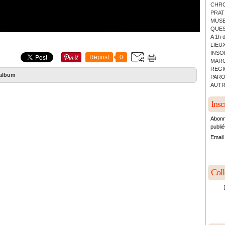
CHRO
PRATI
MUSE
QUES
A 1h 
LIEUX
INSO
Repost
0
MARC
REGI
album
PARO
AUTR
Insc
Abonn
publié
Email
Col