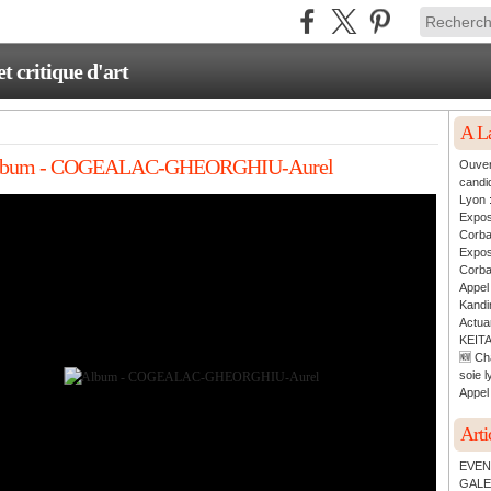
critique d'art
A L
lbum - COGEALAC-GHEORGHIU-Aurel
Ouver
candi
Lyon 
Expos
Corb
Expos
Corb
Appel
Kandin
Actua
KEITA
🆕 Ch
soie l
Appel 
Arti
EVEN
GALE