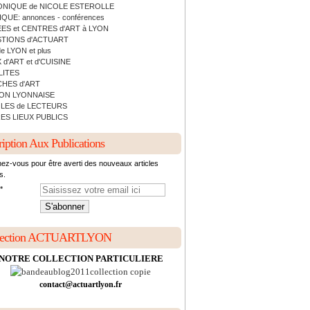
NIQUE de NICOLE ESTEROLLE
QUE: annonces - conférences
ES et CENTRES d'ART à LYON
TIONS d'ACTUART
de LYON et plus
 d'ART et d'CUISINE
LITES
HES d'ART
ON LYONNAISE
LES de LECTEURS
ES LIEUX PUBLICS
ription Aux Publications
ez-vous pour être averti des nouveaux articles
s.
lection ACTUARTLYON
NOTRE COLLECTION PARTICULIERE
contact@actuartlyon.fr