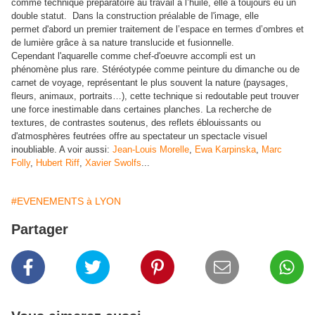
comme technique préparatoire au travail à l’huile, elle a toujours eu un
double statut. Dans la construction préalable de l'image, elle
permet d'abord un premier traitement de l’espace en termes d’ombres et
de lumière grâce à sa nature translucide et fusionnelle.
C
ependant l'aquarelle comme chef-d'oeuvre accompli est un
phénomène plus rare. Stéréotypée comme peinture du dimanche ou de
carnet de voyage, représentant le plus souvent la nature (paysages,
fleurs, animaux, portraits…), cette technique si redoutable peut trouver
une force inestimable dans certaines planches. La recherche de
textures, de contrastes soutenus, des reflets éblouissants ou
d'atmosphères feutrées offre au spectateur un spectacle visuel
inoubliable. A voir aussi:
Jean-Louis Morelle
,
Ewa Karpinska
,
Marc
Folly
,
Hubert Riff
,
Xavier Swolfs
...
#EVENEMENTS à LYON
Partager