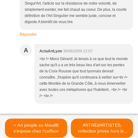
Singul'Art, l'article sur la résistance de notre volonté, de
simplement exister, me fait chaud au coeur. De plus, la courte
définition de l'Art Singulier me semble juste, concise et
digeste.A bientôt de vous lire.
Répondre
A
ActuArtLyon
30/06/2009 22:07
<br /> Merci Gérard! Je tenais à ce que tout le monde
sache qu'il y a un très beau lieu d'art sur les pentes
de la Croix Rousse que tout lyonnais devrait
connaître. J'espère qu'il continuera à veiller sur<br />
cette Montée de la Grande Côte, à nous émerveiller
avec toutes ces métaphores qui l'habitent...<br /> <br
/> <br />
< Art people ou MaudB
ANTREdARTISTES,
s'expose chez l'coiffeur
collection privée hors les
murs >