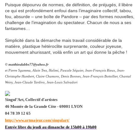
Puisque dépourvu de normes, de définition, de préjugés, il libère
ce qui est profondément enfoui dans l’imaginaire collectif, tabou,
fou, absurde – une boîte de Pandore – par des formes nouvelles,
challenge de l’imagination du spectateur. Chacun de nous a ses
fantasmes…
Simplicité dans la démarche mais travail considérable de la
matière, plastique hétéroclite surprenante, couleur joyeuse,
mouvement ahurissant, voilà enfin un art qui donne la pêche !
© matthieulabbe77@yahoo.fr
et Pierre Sgamma, Alain Trez, Halimi, Pascale Séguier, Jean-François Rieux, Jean-
Christophe Humbert, Claire Chamoro, Denis Bonnes, Jean-François Bottollier, Chantal
Weiry, Jean-Claude Tardivo, Jean-Louis Salvadori
Si
ngul’Art, Collectif d'artistes
46 Montée de la Grande Côte - 69001 LYON
04 78 39 12 65
http://www.artmajeur.com/singulart/
Entrée libre du jeudi au dimanche de 15h00 à 19h00