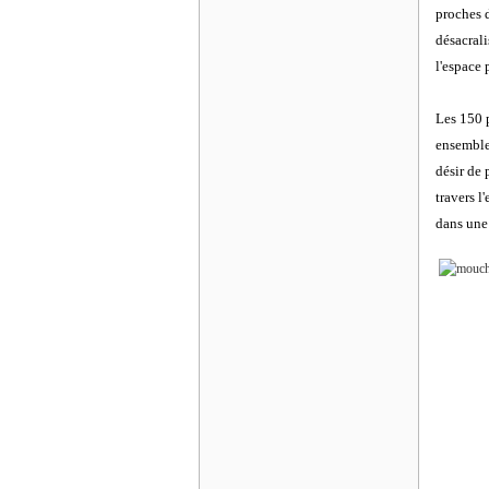
proches d
désacrali
l'espace 
Les 150 
ensemble
désir de 
travers l
dans une