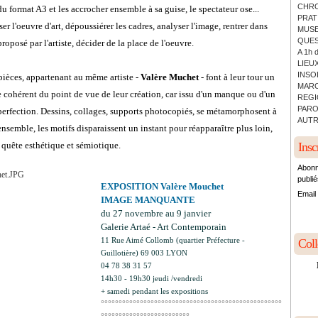
CHRO
u format A3 et les accrocher ensemble à sa guise, le spectateur ose...
PRATI
ser l'oeuvre d'art, dépoussiérer les cadres, analyser l'image, rentrer dans
MUSE
QUES
proposé par l'artiste, décider de la place de l'oeuvre.
A 1h 
LIEUX
INSO
pièces, appartenant au même artiste -
Valère Muchet
- font à leur tour un
MARC
 cohérent du point de vue de leur création, car issu d'un manque ou d'un
REGI
PARO
perfection. Dessins, collages, supports photocopiés, se métamorphosent à
AUTR
'ensemble, les motifs disparaissent un instant pour réapparaître plus loin,
 quête esthétique et sémiotique.
Insc
Abonn
publié
EXPOSITION Valère Mouchet
Email
IMAGE MANQUANTE
du 27 novembre au 9 janvier
Galerie Artaé - Art Contemporain
11 Rue Aimé Collomb (quartier Préfecture -
Col
Guillotière) 69 003 LYON
04 78 38 31 57
14h30 - 19h30 jeudi /vendredi
+ samedi pendant les expositions
°°°°°°°°°°°°°°°°°°°°°°°°°°°°°°°°°°°°°°°°°°°°°°°°°°°
°°°°°°°°°°°°°°°°°°°°°°°°°