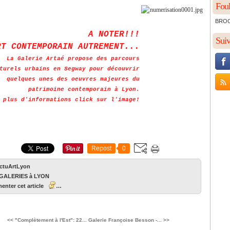
Foul
BROCH
A NOTER!!!
Sui
RT CONTEMPORAIN AUTREMENT...
La Galerie Artaé propose des parcours
turels urbains en Segway pour découvrir
quelques unes des oeuvres majeures du
patrimoine contemporain à Lyon.
 plus d'informations click sur l'image!
Repost
0
ActuArtLyon
GALERIES à LYON
nter cet article
…
<< "Complètement à l'Est": 22...
Galerie Françoise Besson -... >>