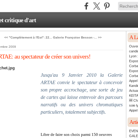
critique d'art
A L
<< "Complètement à l'Est": 22...
Galerie Françoise Besson -... >>
Ouver
embre 2009
candi
TAE: au spectateur de créer son univers!
Lyon 
Expos
Corb
Expos
Jusqu'au 9 Janvier 2010 la Galerie
Corb
Appel
ARTAE convie le spectateur à concevoir
Kandin
son propre accrochage, une sorte de jeu
Actua
KEITA
de cartes qui laisse entrevoir des parcours
🆕 Ch
narratifs ou des univers chromatiques
soie l
Appel 
particuliers, totalement subjectifs.
Arti
EVEN
Libre de faire son choix parmi 150 oeuvres
GALE