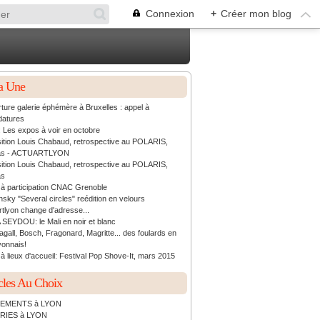
Connexion
+
Créer mon blog
a Une
ture galerie éphémère à Bruxelles : appel à
datures
: Les expos à voir en octobre
ition Louis Chabaud, retrospective au POLARIS,
as - ACTUARTLYON
ition Louis Chabaud, retrospective au POLARIS,
as
 à participation CNAC Grenoble
sky "Several circles" reédition en velours
rtlyon change d'adresse...
 SEYDOU: le Mali en noir et blanc
agall, Bosch, Fragonard, Magritte... des foulards en
yonnais!
à lieux d'accueil: Festival Pop Shove-It, mars 2015
cles Au Choix
EMENTS à LYON
RIES à LYON