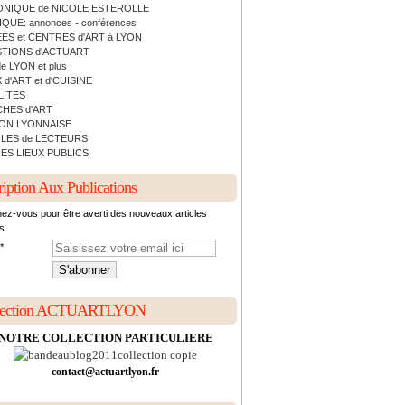
NIQUE de NICOLE ESTEROLLE
QUE: annonces - conférences
ES et CENTRES d'ART à LYON
TIONS d'ACTUART
de LYON et plus
 d'ART et d'CUISINE
LITES
HES d'ART
ON LYONNAISE
LES de LECTEURS
ES LIEUX PUBLICS
ription Aux Publications
ez-vous pour être averti des nouveaux articles
s.
lection ACTUARTLYON
NOTRE COLLECTION PARTICULIERE
contact@actuartlyon.fr