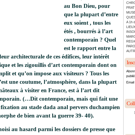
CHRO
au Bon Dieu, pour
PRATI
MUSE
que la plupart d’entre
QUES
eux soient , tous les
A 1h 
LIEUX
étés , bourrés à l’art
INSO
MARC
contemporain ? Quel
REGI
PARO
est le rapport entre la
AUTR
eur architecturale de ces édifices, leur intérêt
Insc
ique et les zigouillis d’art contemporain dont on
Abonn
mplit et qu’on impose aux visiteurs ? Tous les
publié
c’est une coutume,
l’atmosphère
, dans la plupart
Email
âteaux à visiter en France, est à l’art dit
mporain. (…Dit contemporain, mais qui fait une
Col
e fixation au stade dada anal pervers duchampien
orphe de bien avant la guerre 39- 40).
oisi au hasard parmi les dossiers de presse que