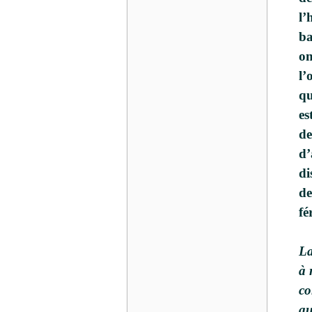
l’
ba
on
l’
qu
es
de
d’
di
de
fé
La
à 
co
au