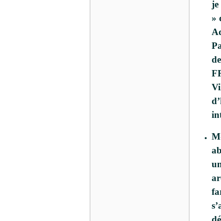
je
» 
Ad
Pa
de
FR
Vi
d’
in
Mo
ab
un
ar
fa
s’
dé