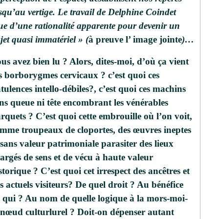
squ’au vertige. Le travail de Delphine Coindet
ue d’une rationalité apparente pour devenir un
jet quasi immatériel » (
à preuve l’ image jointe
)…
us avez bien lu ? Alors, dites-moi, d’où ça vient
s borborygmes cervicaux ? c’est quoi ces
atulences intello-débiles?, c’est quoi ces machins
ns queue ni tête encombrant les vénérables
rquets ? C’est quoi cette embrouille où l’on voit,
mme troupeaux de cloportes, des œuvres ineptes
 sans valeur patrimoniale parasiter des lieux
argés de sens et de vécu à haute valeur
storique ? C’est quoi cet irrespect des ancêtres et
s actuels visiteurs? De quel droit ? Au bénéfice
 qui ? Au nom de quelle logique à la mors-moi-
-nœud culturlurel ? Doit-on dépenser autant