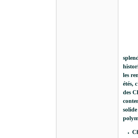
splend
histor
les re
étés, 
des Ch
conte
solid
polym
Ch