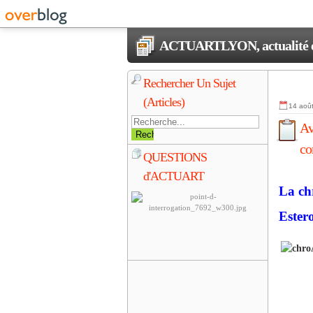
ACTUARTLYON, actualité et 
Rechercher Un Sujet
(Articles)
14 aoû
Av
co
QUESTIONS
d'ACTUART
La ch
Estero