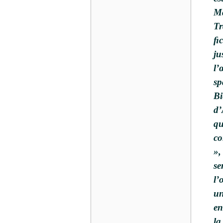
Ma
Tr
ﬁc
ju
l’
sp
Bi
d’
qu
co
»,
se
l’
un
en
la