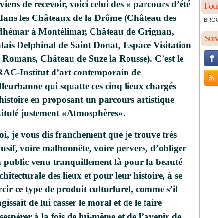
 viens de recevoir, voici celui des « parcours d’été
Foul
dans les Châteaux de la Drôme (Château des
BROCH
hémar à Montélimar, Château de Grignan,
Sui
lais Delphinal de Saint Donat, Espace Visitation
 Romans, Château de Suze la Rousse). C’est le
AC-Institut d’art contemporain de
lleurbanne qui squatte ces cinq lieux chargés
histoire en proposant un parcours artistique
titulé justement «Atmosphères».
i, je vous dis franchement que je trouve très
usif, voire malhonnête, voire pervers, d’obliger
 public venu tranquillement là pour la beauté
chitecturale des lieux et pour leur histoire, à se
rcir ce type de produit culturlurel, comme s’il
agissait de lui casser le moral et de le faire
sespérer à la fois de lui-même et de l’avenir de