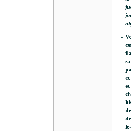
ju
jo
ob
Vo
ce
fl
sa
pa
co
et
ch
hi
de
de
le