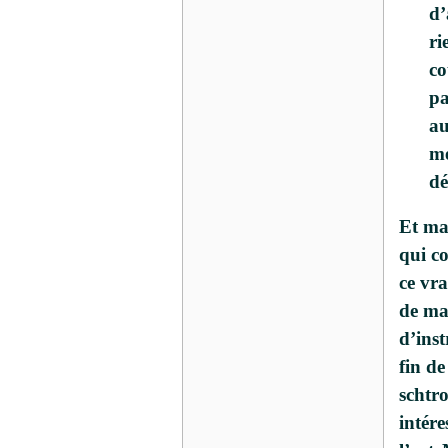
d’
ri
co
pa
au
mé
dé
Et ma
qui co
ce vr
de ma 
d’inst
fin d
schtr
intére