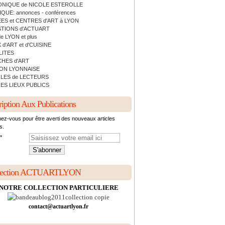
NIQUE de NICOLE ESTEROLLE
QUE: annonces - conférences
ES et CENTRES d'ART à LYON
TIONS d'ACTUART
de LYON et plus
 d'ART et d'CUISINE
LITES
HES d'ART
ON LYONNAISE
LES de LECTEURS
ES LIEUX PUBLICS
ription Aux Publications
ez-vous pour être averti des nouveaux articles
s.
lection ACTUARTLYON
NOTRE COLLECTION PARTICULIERE
contact@actuartlyon.fr