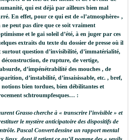
humanité, qui est déjà par ailleurs bien mal
rré. En effet, pour ce qui est de «l’atmosphère» ,
 ne peut pas dire que ce soit vraiment
optimisme et le gai soleil d’été, à en juger par ces
elques extraits du texte du dossier de presse où il
t surtout question d’invisibilité, d’immatérialité,
 déconstruction, de rupture, de vertige,
absurde, d’impénétrabilité des mouches , de
sparition, d’instabilité, d’insaisissable, etc. , bref,
 notions bien tordues, bien débilitantes et
rocement schtroumpfesques… :
urent Grasso
cherche à « transcrire l’invisible » et
restituer le mystère anticipatoire des dispositifs de
ntrôle.
Pascal Convert
dessine un rapport mental
x lieux, dont il retient ce qu’il nomme des « seuils