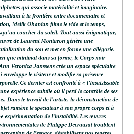
lphettes qui associe matérialité et imaginaire.
availlant à la frontière entre documentaire et
tion, Melik Ohanian ﬁlme le vide et le temps,
squ’au coucher du soleil. Tout aussi énigmatique,
œuvre de Laurent Montaron génère une
atialisation du son et met en forme une allégorie.
en que minimal dans sa forme, le Corps noir
Ann Veronica Janssens crée un espace spéculaire
i enveloppe le visiteur et modiﬁe sa présence
rporelle.
Ce dernier est confronté à « l’insaisissable
 une expérience subtile où il perd le contrôle de ses
ns. Dans le travail de l’artiste, la déconstruction de
objet ramène le spectateur à son propre corps et à
e expérimentation de l’instabilité.
Les œuvres
vironnementales de Philippe Decrauzat troublent
 perception de l’espace, déstabilisent nos repères