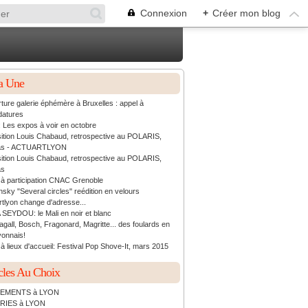
Connexion
+
Créer mon blog
a Une
ture galerie éphémère à Bruxelles : appel à
datures
: Les expos à voir en octobre
ition Louis Chabaud, retrospective au POLARIS,
as - ACTUARTLYON
ition Louis Chabaud, retrospective au POLARIS,
as
 à participation CNAC Grenoble
sky "Several circles" reédition en velours
rtlyon change d'adresse...
 SEYDOU: le Mali en noir et blanc
agall, Bosch, Fragonard, Magritte... des foulards en
yonnais!
à lieux d'accueil: Festival Pop Shove-It, mars 2015
cles Au Choix
EMENTS à LYON
RIES à LYON