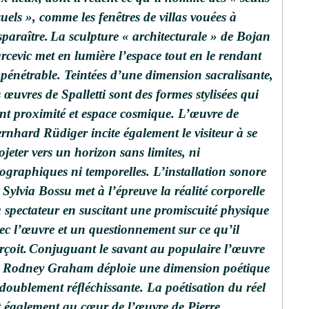
suels », comme les fenêtres de villas vouées à
sparaître.
La sculpture « architecturale » de Bojan
rcevic met en lumière l’espace tout en le rendant
pénétrable. Teintées d’une dimension sacralisante,
s œuvres de Spalletti sont des formes stylisées qui
ent proximité et espace cosmique. L’œuvre de
rnhard Rüdiger incite également le visiteur à se
ojeter vers un horizon sans limites, ni
ographiques ni temporelles. L’installation sonore
 Sylvia Bossu met à l’épreuve la réalité corporelle
 spectateur en suscitant une promiscuité physique
ec l’œuvre et un questionnement sur ce qu’il
rçoit.
Conjuguant le savant au populaire l’œuvre
 Rodney Graham déploie une dimension poétique
 doublement réﬂéchissante. La poétisation du réel
t également au cœur de l’œuvre de Pierre