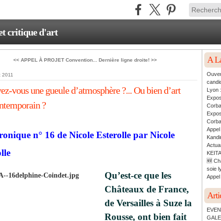
critique d'art
A L
<< APPEL À PROJET Convention...
Dernière ligne droite! >>
Ouver
t 2011
candi
ez-vous une gueule d’atmosphère ?... Ou bien d’art
Lyon 
Expos
ntemporain ?
Corb
Expos
Corb
Appel
ronique n° 16 de Nicole Esterolle par Nicole
Kandin
Actua
lle
KEITA
🆕 Ch
soie l
Qu’est-ce que les
Appel 
Châteaux de France,
Arti
de Versailles à Suze la
EVEN
Rousse, ont bien fait
GALE