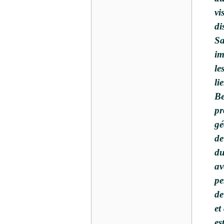
vi
di
Sa
im
le
li
Be
pr
gé
de
du
av
pe
de
et
es