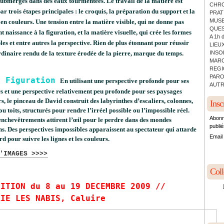
submergés dans des eaux tourmentées. Le travail de la matière est
CHRO
r trois étapes principales : le croquis, la préparation du support et la
PRATI
MUSE
 en couleurs. Une tension entre la matière visible, qui ne donne pas
QUES
 naissance à la figuration, et la matière visuelle, qui crée les formes
A 1h 
s et entre autres la perspective. Rien de plus étonnant pour réussir
LIEUX
INSO
rdinaire rendu de la texture érodée de la pierre, marque du temps.
MARC
REGI
&
PARO
a Figuration
En utilisant une perspective profonde pour ses
AUTR
rs et une perspective relativement peu profonde pour ses paysages
s, le pinceau de David construit des labyrinthes d’escaliers, colonnes,
Insc
u toits, structurés pour rendre l’irréel possible ou l’impossible réel.
Abonn
enchevêtrements attirent l’œil pour le perdre dans des mondes
publié
ns. Des perspectives impossibles apparaissent au spectateur qui attarde
Email
d pour suivre les lignes et les couleurs.
'IMAGES >>>>
Col
SITION du 8 au 19 DECEMBRE 2009 //
RIE LES NABIS, Caluire