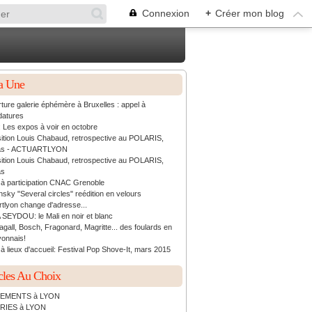
Connexion
+
Créer mon blog
a Une
ture galerie éphémère à Bruxelles : appel à
datures
: Les expos à voir en octobre
ition Louis Chabaud, retrospective au POLARIS,
as - ACTUARTLYON
ition Louis Chabaud, retrospective au POLARIS,
as
 à participation CNAC Grenoble
sky "Several circles" reédition en velours
rtlyon change d'adresse...
 SEYDOU: le Mali en noir et blanc
agall, Bosch, Fragonard, Magritte... des foulards en
yonnais!
à lieux d'accueil: Festival Pop Shove-It, mars 2015
cles Au Choix
EMENTS à LYON
RIES à LYON