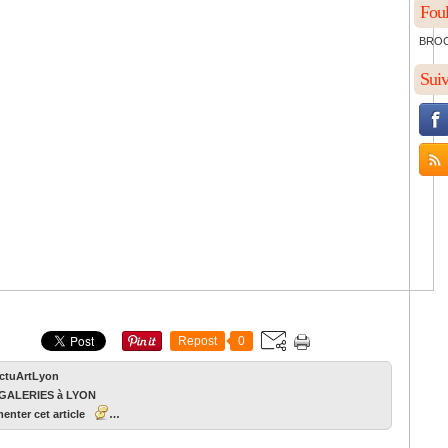
Foul
BROCH
Sui
Repost
0
ActuArtLyon
GALERIES à LYON
nter cet article
…