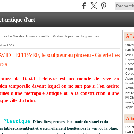
critique d'art
A L
<< Le Mur des Autres accueille...
Grains de peau et drappés... >>
Ouver
mbre 2009
candi
VID LEFEBVRE, le sculpteur au pinceau - Galerie Les
Lyon 
Expos
bis
Corb
Expos
Corb
inture de David Lefebvre est un monde de rêve en
Appel
Kandin
ion temporelle devant lequel on ne sait pas si l'on assiste
Actua
uilles d'une métropole antique ou à la construction d'une
KEITA
🆕 Ch
que ville du futur.
soie l
Appel 
&
Arti
a Plastique
D’insolites preuves de minutie du visuel et du
EVEN
ses tableaux semblent être éternellement fouettés par le vent ou la pluie,
GALE