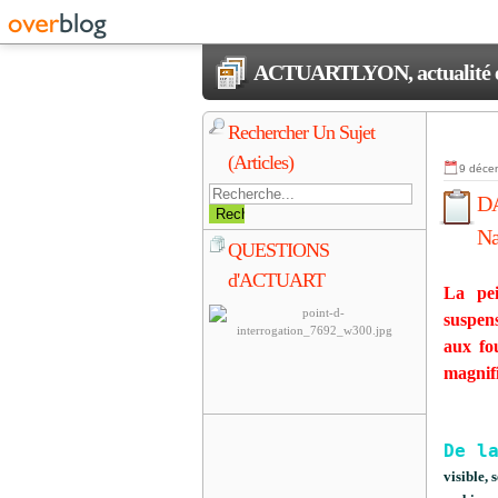
ACTUARTLYON, actualité et 
Rechercher Un Sujet
(Articles)
9 déce
DA
Na
QUESTIONS
d'ACTUART
La pe
suspens
aux fo
magnifi
De l
visible, 