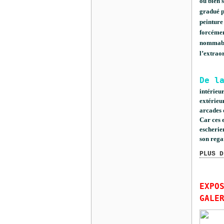
ou bien 
gradué pa
peinture
forcément
nommable
l’extrao
De l
intérieu
extérieur
arcades o
Car ces 
escherie
son regar
PLUS D
EXPO
GALE