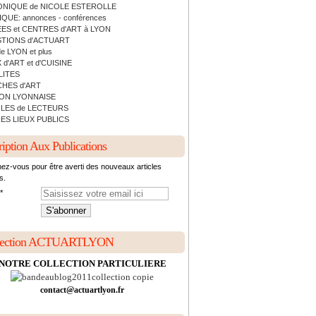
NIQUE de NICOLE ESTEROLLE
QUE: annonces - conférences
ES et CENTRES d'ART à LYON
TIONS d'ACTUART
de LYON et plus
 d'ART et d'CUISINE
LITES
HES d'ART
ON LYONNAISE
LES de LECTEURS
ES LIEUX PUBLICS
ription Aux Publications
ez-vous pour être averti des nouveaux articles
s.
lection ACTUARTLYON
NOTRE COLLECTION PARTICULIERE
contact@actuartlyon.fr