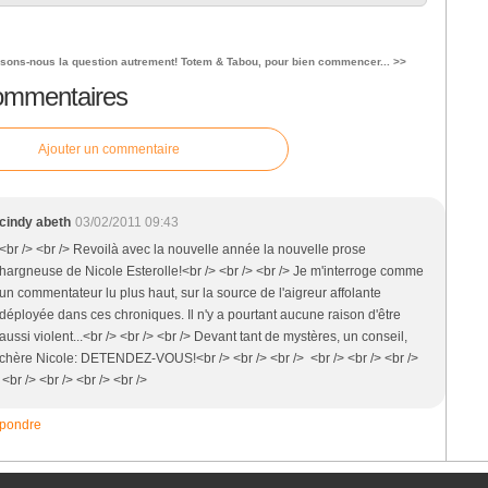
sons-nous la question autrement!
Totem & Tabou, pour bien commencer... >>
ommentaires
Ajouter un commentaire
cindy abeth
03/02/2011 09:43
<br /> <br /> Revoilà avec la nouvelle année la nouvelle prose
hargneuse de Nicole Esterolle!<br /> <br /> <br /> Je m'interroge comme
un commentateur lu plus haut, sur la source de l'aigreur affolante
déployée dans ces chroniques. Il n'y a pourtant aucune raison d'être
aussi violent...<br /> <br /> <br /> Devant tant de mystères, un conseil,
chère Nicole: DETENDEZ-VOUS!<br /> <br /> <br /> <br /> <br /> <br />
<br /> <br /> <br /> <br />
pondre