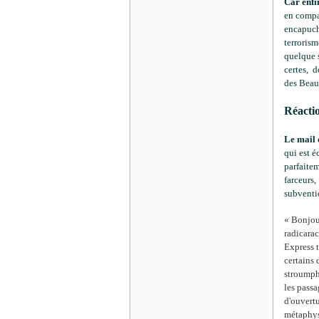
Car enfi
en compa
encapuch
terrorism
quelque s
certes, d
des Beaux
Réacti
Le mail 
qui est é
parfaitem
farceurs
subventi
« Bonjour
radicara
Express t
certains 
stroumph 
les passa
d'ouvertu
métaphysi