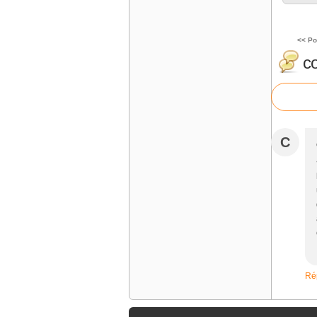
<< Po
c
C
Ré