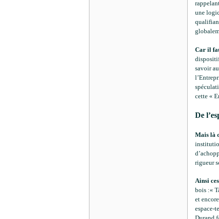
rappelan
une logiq
qualifian
globalem
Car il fa
dispositi
savoir au
l’Entrepr
spéculati
cette « E
De l’es
Mais là 
instituti
d’achoppe
rigueur s
Ainsi ces
bois :« T
et encore
espace-te
Durand fa