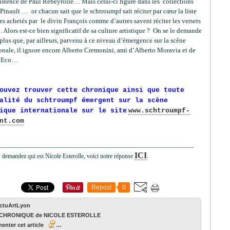
xistence de Paul Rebeyrolle… Mais celui-ci figure dans les collections
Pinault … or chacun sait que le schtroumpf sait réciter par cœur la liste
tes achetés par le divin François comme d’autres savent réciter les versets
 Alors est-ce bien significatif de sa culture artistique ? On se le demande
plus que, par ailleurs, parvenu à ce niveau d’émergence sur la scène
onale, il ignore encore Alberto Cremonini, ami d’Alberto Moravia et de
 Eco…
ouvez trouver cette chronique ainsi que toute
alité du schtroumpf émergent sur la scène
ique internationale sur le site
www.schtroumpf-
nt.com
_______________________________________________________________
ICI
demandez qui est Nicole Esterolle, voici notre réponse
.
Repost
0
ActuArtLyon
CHRONIQUE de NICOLE ESTEROLLE
nter cet article
…