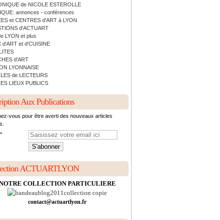
NIQUE de NICOLE ESTEROLLE
QUE: annonces - conférences
ES et CENTRES d'ART à LYON
TIONS d'ACTUART
de LYON et plus
 d'ART et d'CUISINE
LITES
HES d'ART
ON LYONNAISE
LES de LECTEURS
ES LIEUX PUBLICS
ription Aux Publications
ez-vous pour être averti des nouveaux articles
s.
lection ACTUARTLYON
NOTRE COLLECTION PARTICULIERE
contact@actuartlyon.fr