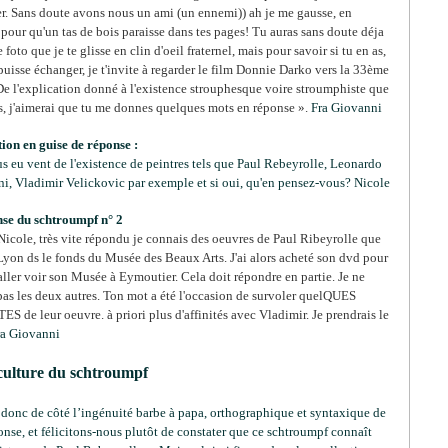
er.
Sans doute avons nous un ami (un ennemi)) ah je me gausse, en
our qu'un tas de bois paraisse dans tes pages!
Tu auras sans doute déja
e foto que je te glisse en clin d'oeil fraternel
, mais pour savoir si tu en as,
puisse échanger, je t'invite à regarder le film Donnie Darko vers la 33ème
De l'explication donné à l'existence strouphesque voire stroumphiste que
s, j'aimerai que tu me donnes quelques mots en réponse ».
Fra Giovanni
ion en guise de réponse :
s eu vent de l'existence de peintres tels que Paul Rebeyrolle, Leonardo
i, Vladimir Velickovic par exemple
et si oui, qu'en pensez-vous? Nicole
se du schtroumpf n° 2
icole, très vite répondu je connais des oeuvres de Paul Ribeyrolle que
 Lyon ds le fonds du Musée des Beaux Arts. J'ai alors acheté son dvd pour
 aller voir son Musée à Eymoutier. Cela doit répondre en partie. Je ne
pas les deux autres. Ton mot a été l'occasion de survoler quelQUES
 de leur oeuvre. à priori plus d'affinités avec Vladimir. Je prendrais le
a Giovanni
nculture du schtroumpf
 donc de côté l’ingénuité barbe à papa, orthographique et syntaxique de
onse, et félicitons-nous plutôt de constater que ce schtroumpf connaît