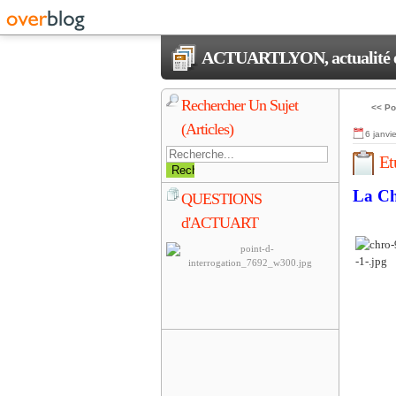
ACTUARTLYON, actualité et 
Rechercher Un Sujet
<< Po
(Articles)
6 janvi
Et
La Ch
QUESTIONS
d'ACTUART