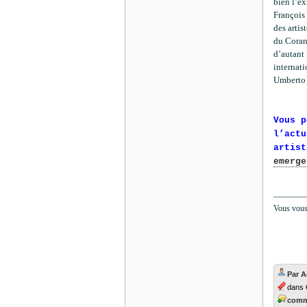
bien l’e
François 
des artis
du Coran.
d’autant 
internati
Umberto
Vous p
l’actu
artist
emerge
________
Vous vous 
Par 
dans
comme