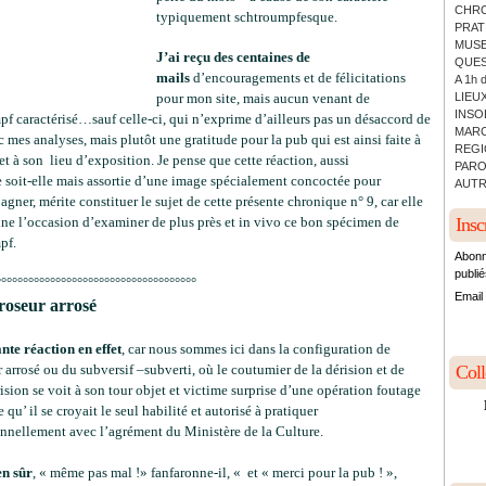
CHRO
typiquement schtroumpfesque.
PRATI
MUSE
J’ai reçu des centaines de
QUES
mails
d’encouragements et de félicitations
A 1h 
pour mon site, mais aucun venant de
LIEUX
INSO
f caractérisé…sauf celle-ci, qui n’exprime d’ailleurs pas un désaccord de
MARC
 mes analyses, mais plutôt une gratitude pour la pub qui est ainsi faite à
REGI
et à son lieu d’exposition.
Je pense que cette réaction, aussi
PARO
e soit-elle mais assortie d’une image spécialement concoctée pour
AUTR
gner, mérite constituer le sujet de cette présente chronique n° 9, car elle
ne l’occasion d’examiner de plus près et in vivo ce bon spécimen de
Insc
pf.
Abonn
publié
°°°°°°°°°°°°°°°°°°°°°°°°°°°°°°°°°°°°°
Email
roseur arrosé
nte réaction en effet
, car nous sommes ici dans la configuration de
r arrosé ou du subversif –subverti, où le coutumier de la dérision et de
Col
ision se voit à son tour objet et victime surprise d’une opération foutage
 qu’ il se croyait le seul habilité et autorisé à pratiquer
onnellement avec l’agrément du Ministère de la Culture.
en sûr
, « même pas mal !» fanfaronne-il, « et « merci pour la pub ! »,