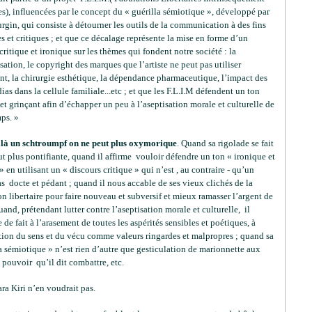
s), influencées par le concept du « guérilla sémiotique », développé par
rgin, qui consiste à détourner les outils de la communication à des fins
es et critiques ; et que ce décalage représente la mise en forme d’un
critique et ironique sur les thèmes qui fondent notre société : la
ation, le copyright des marques que l’artiste ne peut pas utiliser
nt, la chirurgie esthétique, la dépendance pharmaceutique, l’impact des
as dans la cellule familiale...etc ; et que les F.L.I.M défendent un ton
et grinçant afin d’échapper un peu à l’aseptisation morale et culturelle de
ps. »
ilà un schtroumpf on ne peut plus oxymorique
.
Quand sa rigolade se fait
t plus pontifiante, quand il affirme vouloir défendre un ton « ironique et
» en utilisant un « discours critique » qui n’est , au contraire - qu’un
s docte et pédant ; quand il nous accable de ses vieux clichés de la
n libertaire pour faire nouveau et subversif et mieux ramasser l’argent de
uand, prétendant lutter contre l’aseptisation morale et culturelle, il
 de fait à l’arasement de toutes les aspérités sensibles et poétiques, à
ation du sens et du vécu comme valeurs ringardes et malpropres ; quand sa
a sémiotique » n’est rien d’autre que gesticulation de marionnette aux
pouvoir qu’il dit combattre, etc.
a Kiri n’en voudrait pas.