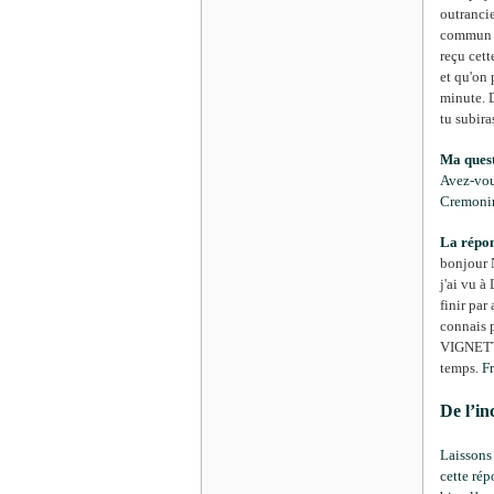
outranci
commun p
reçu cett
et qu'on 
minute. 
tu subira
Ma quest
Avez-vou
Cremonin
La répon
bonjour N
j'ai vu à
finir par
connais 
VIGNETTES
temps.
Fr
De l’i
Laissons
cette rép