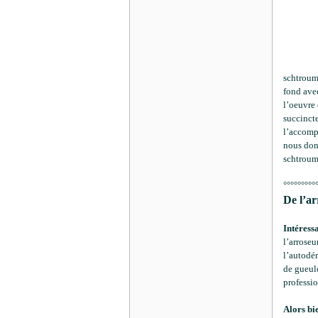
schtroump
fond avec
l’oeuvre 
succinct
l’accompa
nous don
schtroum
°°°°°°°°°
De l’ar
Intéressa
l’arroseu
l’autodér
de gueule
professi
Alors bi