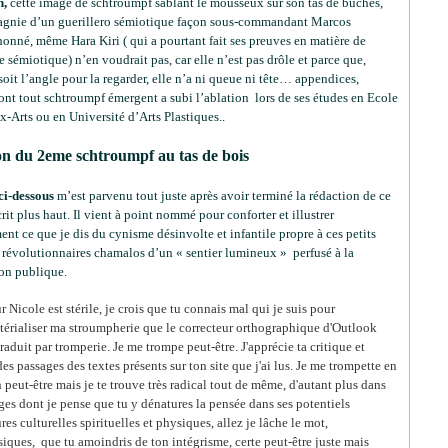
n,
cette image de schtroumpf sablant le mousseux sur son tas de bûches,
gnie d’un guerillero sémiotique façon sous-commandant Marcos
onné, même Hara Kiri ( qui a pourtant fait ses preuves en matière de
e sémiotique) n’en voudrait pas, car elle n’est pas drôle et parce que,
oit l’angle pour la regarder, elle n’a ni queue ni tête… appendices,
ont tout schtroumpf émergent a subi l’ablation lors de ses études en Ecole
-Arts ou en Université d’Arts Plastiques..
on du 2eme schtroumpf au tas de bois
ci-dessous
m’est parvenu tout juste après avoir terminé la rédaction de ce
crit plus haut. Il vient à point nommé pour conforter et illustrer
ent ce que je dis du cynisme désinvolte et infantile propre à ces petits
, révolutionnaires chamalos d’un « sentier lumineux » perfusé à la
on publique.
 Nicole est stérile, je crois que tu connais mal qui je suis pour
ctérialiser ma stroumpherie que le correcteur orthographique d'Outlook
raduit par tromperie.
Je me trompe peut-être. J'apprécie ta critique et
des passages des textes présents sur ton site que j'ai lus. Je me trompette en
peut-être mais je te trouve très radical tout de même, d'autant plus dans
ges dont je pense que tu y dénatures la pensée dans ses potentiels
res culturelles spirituelles et physiques, allez je lâche le mot,
ques, que tu amoindris de ton intégrisme, certe peut-être juste mais