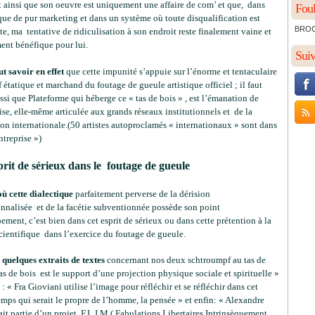
t ainsi que son oeuvre est uniquement une affaire de com’ et que, dans
Foul
ue de pur marketing et dans un système où toute disqualification est
BROCH
te, ma tentative de ridiculisation à son endroit reste finalement vaine et
ent bénéfique pour lui.
Sui
ut savoir en effet
que cette impunité s’appuie sur l’énorme et tentaculaire
f étatique et marchand du foutage de gueule artistique officiel ; il faut
ssi que Plateforme qui héberge ce « tas de bois » , est l’émanation de
ise, elle-même articulée aux grands réseaux institutionnels et de la
on internationale.(50 artistes autoproclamés « internationaux » sont dans
ntreprise »)
prit de sérieux dans le foutage de gueule
où cette dialectique
parfaitement perverse de la dérision
onnalisée et de la facétie subventionnée possède son point
ment, c’est bien dans cet esprit de sérieux ou dans cette prétention à la
cientifique dans l’exercice du foutage de gueule.
 quelques extraits de textes
concernant nos deux schtroumpf au tas de
as de bois est le support d’une projection physique sociale et spirituelle »
 : « Fra Gioviani utilise l’image pour réfléchir et se réfléchir dans cet
mps qui serait le propre de l’homme, la pensée » et enfin: « Alexandre
it partie d’un projet F.L.I.M.( Fabulations Libertaires Intrinsèquement