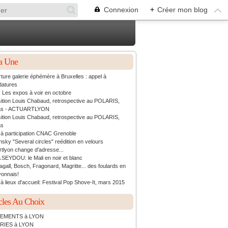
Connexion
+
Créer mon blog
a Une
ture galerie éphémère à Bruxelles : appel à
datures
: Les expos à voir en octobre
ition Louis Chabaud, retrospective au POLARIS,
as - ACTUARTLYON
ition Louis Chabaud, retrospective au POLARIS,
as
 à participation CNAC Grenoble
sky "Several circles" reédition en velours
rtlyon change d'adresse...
 SEYDOU: le Mali en noir et blanc
agall, Bosch, Fragonard, Magritte... des foulards en
yonnais!
à lieux d'accueil: Festival Pop Shove-It, mars 2015
cles Au Choix
EMENTS à LYON
RIES à LYON