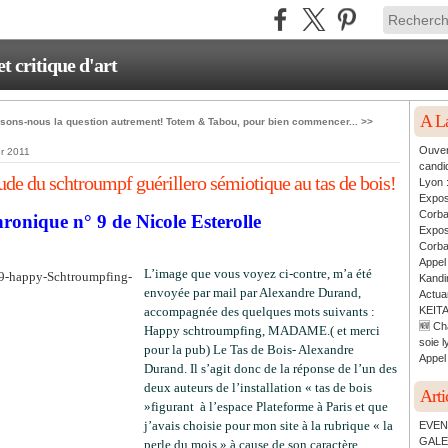
critique d'art
A L
sons-nous la question autrement!
Totem & Tabou, pour bien commencer... >>
Ouver
er 2011
candi
ude du schtroumpf guérillero sémiotique au tas de bois!
Lyon 
Expos
Corb
ronique n° 9 de Nicole Esterolle
Expos
Corb
Appel
L’image que vous voyez ci-contre, m’a été
Kandin
envoyée par mail par Alexandre Durand,
Actua
accompagnée des quelques mots suivants :
KEITA
🆕 Ch
Happy schtroumpfing, MADAME.( et merci
soie l
pour la pub) Le Tas de Bois- Alexandre
Appel 
Durand.
Il s’agit donc de la réponse de l’un des
deux auteurs de l’installation « tas de bois
Arti
»figurant à l’espace Plateforme à Paris et que
j’avais choisie pour mon site à la rubrique « la
EVEN
GALE
perle du mois » à cause de son caractère