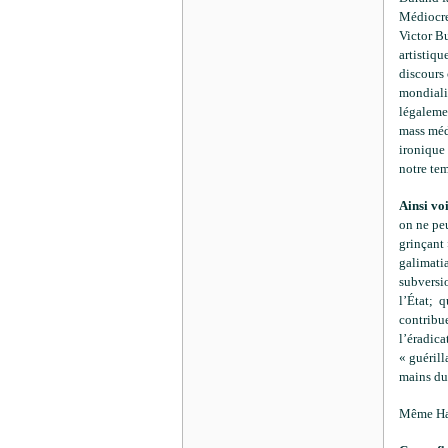
Médiocre
Victor Bu
artistiqu
discours 
mondialis
légaleme
mass médi
ironique 
notre tem
Ainsi vo
on ne peu
grinçant 
galimatia
subversio
l’État; q
contribue
l’éradic
« guérill
mains du 
Même Har