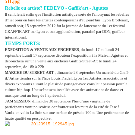
Rebelle ou artiste?
FEDEVO - Gaffik'art - Aguttes
Il semblerait enfin que l'institution artistique sorte de l'anonymat les rebelles
d'hier pour en faire les artistes contemporains d'aujourd'hui.
Lyon Brotteaux,
samedi soir, 15 septembre 2012 fut la journée de lancement du 1er festival
GRAFF'IK ART sur Lyon et son agglomération, parrainé par DON, graffeur
international.
TEMPS FORTS:
EXPOSITION & VENTE AUX ENCHERES
, du lundi 17 au lundi 24
septembre Lundi 17 septembre débutera l’exposition à la Maison Aguttes et
débouchera sur une vente aux enchères Graffiti-Street-Art le lundi 24
septembre, de 18h à 22h.
MARCHE DU STREET ART
, dimanche 23 septembre Un marché du Graff-
ik’Art se tiendra sur la Place Louis Pradel, Lyon 1er. Artistes, associations et
divers exposants auront le plaisir de partager avec vous leur passion pour la
culture hip-hop. Une scène sera installée avec des animations de danse et
musique tout au long de l’après-midi.
JAM SESSION
, dimanche 30 septembre Plus d’une vingtaine de
participants vont pouvoir se confronter sur les murs de la cité de Tase à
Vaulx-en velin La Soie sur une surface de près de 100m. Une performance de
haute qualité en perspective.