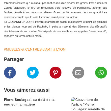
tellement réalistes qu'un oiseau passant essaie d'en picorer les grains. Prêt à déclarer
Zeuxis victorieux, le jury se retournant vers l'oeuvre de Parrhasios, attendit que
l'artiste dévoile à son tour son tableau. Grand fut l'étonnement de tous quand il se
rendirent compte que le voile lui-même faisait partie du tableau.
[2] GIOVANNI DA UDINE Peintre et architecte italien, qui observe et peint les animaux
et les plantes. Apprenti de Raphaël, il peint la majorité des éléments dits décoratifs
des tableaux de son maître. Vasari parle de ces motifs en les appelant "cose naturali",
l'ancêtre du terme nature morte.
#MUSEES et CENTRES d'ART à LYON
Partager
Vous aimerez aussi
Pierre Soulages: au-delà de la
couleur, la matière