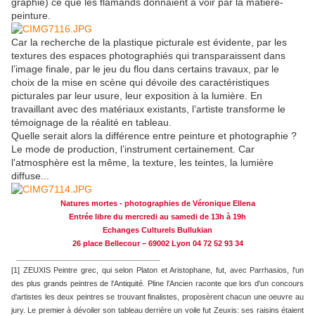
graphie) ce que les flamands donnaient à voir par la matière-
peinture.
Car la recherche de la plastique picturale est évidente, par les
textures des espaces photographiés qui transparaissent dans
l’image finale, par le jeu du flou dans certains travaux, par le
choix de la mise en scène qui dévoile des caractéristiques
picturales par leur usure, leur exposition à la lumière. En
travaillant avec des matériaux existants, l’artiste transforme le
témoignage de la réalité en tableau.
Quelle serait alors la différence entre peinture et photographie ?
Le mode de production, l’instrument certainement. Car
l'atmosphère est la même, la texture, les teintes, la lumière
diffuse...
Natures mortes - photographies de Véronique Ellena
Entrée libre du mercredi au samedi de 13h à 19h
Echanges Culturels Bullukian
26 place Bellecour – 69002 Lyon 04 72 52 93 34
__________________________________
[1] ZEUXIS Peintre grec, qui selon Platon et Aristophane, fut, avec Parrhasios, l'un
des plus grands peintres de l'Antiquité. Pline l'Ancien raconte que lors d'un concours
d'artistes les deux peintres se trouvant finalistes, proposèrent chacun une oeuvre au
jury. Le premier à dévoiler son tableau derrière un voile fut Zeuxis: ses raisins étaient