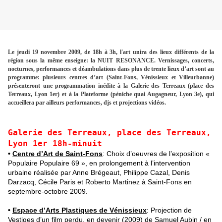
Le jeudi 19 novembre 2009, de 18h à 3h, l'art unira des lieux différents de la
région sous la même enseigne: la NUIT RESONANCE. Vernissages, concerts,
nocturnes, performances et déambulations dans plus de trente lieux d’art sont au
programme: plusieurs centres d’art (Saint-Fons, Vénissieux et Villeurbanne)
présenteront une programmation inédite à la Galerie des Terreaux (place des
Terreaux, Lyon 1er) et à la Plateforme (péniche quai Augagneur, Lyon 3e), qui
accueillera par ailleurs performances, djs et projections vidéos.
Ga
lerie des Terreaux, place des Terreaux,
Lyon 1er 18h-minuit
•
Centre d’Art de Saint-Fons
: Choix d’oeuvres de l’exposition «
Populaire Populaire 69 », en prolongement à l’intervention
urbaine réalisée par Anne Brégeaut, Philippe Cazal, Denis
Darzacq, Cécile Paris et Roberto Martinez à Saint-Fons en
septembre-octobre 2009.
•
Espace d’Arts Plastiques de Vénissieux
: Projection de
Vestiges d’un film perdu, en devenir (2009) de Samuel Aubin / en