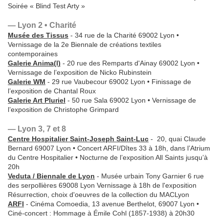
Soirée « Blind Test Arty »
— Lyon 2 • Charité
Musée des Tissus
- 34 rue de la Charité 69002 Lyon •
Vernissage de la 2e Biennale de créations textiles
contemporaines
Galerie Anima(l)
- 20 rue des Remparts d'Ainay 69002 Lyon •
Vernissage de l’exposition de Nicko Rubinstein
Galerie WM
- 29 rue Vaubecour 69002 Lyon • Finissage de
l’exposition de Chantal Roux
Galerie Art Pluriel
- 50 rue Sala 69002 Lyon • Vernissage de
l’exposition de Christophe Grimpard
— Lyon 3, 7 et 8
Centre Hospitalier Saint-Joseph Saint-Luc
- 20, quai Claude
Bernard 69007 Lyon • Concert ARFI/Dîtes 33 à 18h, dans l’Atrium
du Centre Hospitalier • Nocturne de l’exposition All Saints jusqu’à
20h
Veduta / Biennale de Lyon
- Musée urbain Tony Garnier 6 rue
des serpollières 69008 Lyon Vernissage à 18h de l'exposition
Résurrection, choix d'oeuvres de la collection du MACLyon
ARFI
- Cinéma Comoedia, 13 avenue Berthelot, 69007 Lyon •
Ciné-concert : Hommage à Émile Cohl (1857-1938) à 20h30