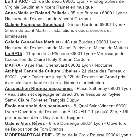
Loft d’ARC
- 11 rue Burdeau 69001 Lyon • Photographies de
Virginie Gaudin et Vincent Ramet en musique
Anne-Marie et Roland Pallade
- 35 rue Burdeau 69001 Lyon •
Nocturne de l’exposition de Vincent Guzman
Galerie Françoise Souchaud
- 35 rue Burdeau 69001 Lyon •
Simon de Saint Martin : installations vidéos, sonores et
lumineuses
Galerie Geneviève Mathieu
- 48 rue Burdeau 69001 Lyon •
Nocturne de l’exposition de Michel Poirisse et Michel de Matteis
La BF15
- 11 quai de la Pêcherie 69001 Lyon • Vernissage de
l’exposition de Claire Healy & Sean Cordeiro
MAPRA
- 9 rue Paul Chenavard 69001 Lyon • Nocturne
Archipel Centre de Culture Urbaine
- 21 place des Terreaux
69001 Lyon • Ouverture jusqu’à 22h de l’exposition Grand prix
d’architecture durable et de la librairie d’architecture
Association Rhonealpesgaleries
- Place Sathonay 69001 Lyon
• Réalisation et dépeçage en direct d’une fresque par Sylvie
Samy, Claire Folliet et François Dupuy
École nationale des beaux-arts
- 8, Quai Saint-Vincent 69001
Lyon • Ouverture de l’exposition À LOUER # 1 jusqu’à 22h, • 19h :
performance d’Eric Duyckaerts, Epigone
Galerie Vrais Rêves
- 6 rue Dumenge 69004 Lyon • Ouverture
de l’exposition de Tom Drahos
MODERNARTGALERIE
- 65 bd de la Croix Rousse 69004 Lyon •