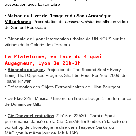
association avec Écran Libre
•
Maison du Livre de l’image et du Son / Artothèque,
Villeurbanne
: Présentation de
Lessive raciale
, installation vidéo
de Samuel Rousseau
•
Biennale de Lyon
: Intervention urbaine de UN NOUS sur les
vitrines de la Galerie des Terreaux
La Plateforme, en face du 4 quai
Augagneur, Lyon 3e 21h-3h
•
Biennale de Lyon
:
Projection de The Second Seal • Every
Being That Opposes Progress Shall be Food For You, 2009, de
Tsang Kinwah
• Présentation des Objets Extraordinaires de Lilian Bourgeat
•
Le Flac
22h : Musical ! Encore un flou de bougé 1, performance
de Dominique Gillot
•
Cie Danzatelierstudios
21h15 et 22h30 : Corpi e Spazi,
performance dansée de la Cie DanzAtelierStudios (à la suite du
workshop de choréologie réalisé dans l’espace Sarkis du
MACLyon le même jour de 14h à 16h)