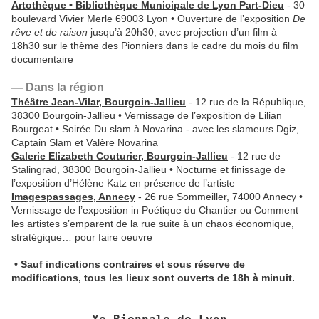
Artothèque • Bibliothèque Municipale de Lyon Part-Dieu
- 30
boulevard Vivier Merle 69003 Lyon • Ouverture de l’exposition
De
rêve et de raison
jusqu’à 20h30, avec projection d’un film à
18h30 sur le thème des Pionniers dans le cadre du mois du film
documentaire
— Dans la région
Théâtre Jean-Vilar, Bourgoin-Jallieu
- 12 rue de la République,
38300 Bourgoin-Jallieu • Vernissage de l’exposition de Lilian
Bourgeat • Soirée Du slam à Novarina - avec les slameurs Dgiz,
Captain Slam et Valère Novarina
Galerie Elizabeth Couturier, Bourgoin-Jallieu
- 12 rue de
Stalingrad, 38300 Bourgoin-Jallieu • Nocturne et finissage de
l’exposition d’Hélène Katz en présence de l’artiste
Imagespassages, Annecy
- 26 rue Sommeiller, 74000 Annecy •
Vernissage de l’exposition in Poétique du Chantier ou Comment
les artistes s’emparent de la rue suite à un chaos économique,
stratégique… pour faire oeuvre
• Sauf indications contraires et sous réserve de
modifications, tous les lieux sont ouverts de 18h à minuit.