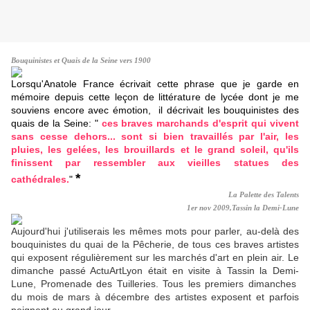
Bouquinistes et Quais de la Seine vers 1900
Lorsqu'Anatole France écrivait cette phrase que je garde en
mémoire depuis cette leçon de littérature de lycée dont je me
souviens encore avec émotion, il décrivait les bouquinistes des
quais de la Seine: "
ces braves marchands d'esprit qui vivent
sans cesse dehors... sont si bien travaillés par l'air, les
pluies, les gelées, les brouillards et le grand soleil, qu'ils
finissent par ressembler aux vieilles statues des
*
cathédrales.
"
La Palette des Talents
1er nov 2009,Tassin la Demi-Lune
Aujourd'hui j'utiliserais les mêmes mots pour parler, au-delà des
bouquinistes du quai de la Pêcherie, de tous ces braves artistes
qui exposent régulièrement sur les marchés d'art en plein air. Le
dimanche passé ActuArtLyon était en visite à Tassin la Demi-
Lune, Promenade des Tuilleries. Tous les premiers dimanches
du mois de mars à décembre des artistes exposent et parfois