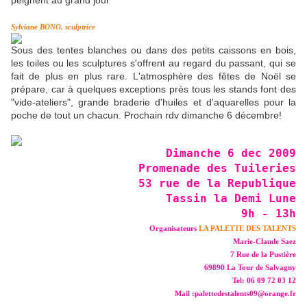
peignent au grand jour
Sylviane BONO, sculptrice
Sous des tentes blanches ou dans des petits caissons en bois,
les toiles ou les sculptures s'offrent au regard du passant, qui se
fait de plus en plus rare. L'atmosphère des fêtes de Noël se
prépare, car à quelques exceptions près tous les stands font des
"vide-ateliers", grande braderie d'huiles et d'aquarelles pour la
poche de tout un chacun. Prochain rdv dimanche 6 décembre!
Dimanche 6 dec 2009
Promenade des Tuileries
53 rue de la Republique
Tassin la Demi Lune
9h - 13h
Organisateurs
LA PALETTE DES TALENTS
Marie-Claude Saez
7 Rue de la Pustière
69890 La Tour de Salvagny
Tel: 06 09 72 03 12
Mail :palettedestalents09@orange.fr