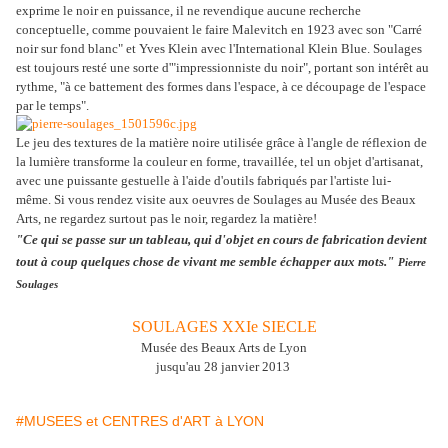
exprime le noir en puissance, il ne revendique aucune recherche
conceptuelle, comme pouvaient le faire Malevitch en 1923 avec son "Carré
noir sur fond blanc" et Yves Klein avec l'International Klein Blue. Soulages
est toujours resté une sorte d'"impressionniste du noir", portant son intérêt au
rythme, "à ce battement des formes dans l'espace, à ce découpage de l'espace
par le temps".
Le jeu des textures de la matière noire utilisée grâce à l'angle de réflexion de
la lumière transforme la couleur en forme, travaillée, tel un objet d'artisanat,
avec une puissante gestuelle à l'aide d'outils fabriqués par l'artiste lui-
même. S
i vous rendez visite aux oeuvres de Soulages au Musée des Beaux
Arts, ne regardez surtout pas le noir, regardez la matière!
"Ce qui se passe sur un tableau, qui d'objet en cours de fabrication devient
tout à coup quelques chose de vivant me semble échapper aux mots."
Pierre
Soulages
SOULAGES XXIe SIECLE
Musée des Beaux Arts de Lyon
jusqu'au 28 janvier 2013
#MUSEES et CENTRES d'ART à LYON