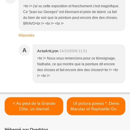
<br /> j'ai vu cette exposition et franchement c'est magnifique.
Ce "jean-luc Georges" est étonnant et plein de talent. ca fait
du bien de voir que la peinture peut encore dire des choses.
BRAVO<br /> <br /> <br />
Répondre
A
ActuArtLyon
24/10/2009 21:51
<br /> Nous vous remercions pour ce témoignage,
Nathalie, ce qui montre que la peinture dit encore
des choses et fait encore dire des choses!<br /> <br
/> <br />
< Au pied de la Grande
Ut pictura poesis *: Denis
Côte, un éternel
Marulaz et Raphaëlle Gonin
métaphorique: Richard
>
Fuinel
Hébergé par Overblog