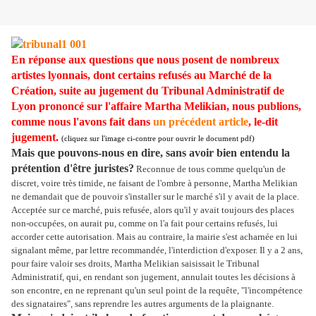
En réponse aux questions que nous posent de nombreux
artistes lyonnais, dont certains refusés au Marché de la
Création, suite au jugement du Tribunal Administratif de
Lyon prononcé sur l'affaire Martha Melikian, nous publions,
comme nous l'avons fait dans
un précédent article
, le-dit
jugement.
(
cliquez sur l'image ci-contre pour ouvrir le document pdf)
Mais que pouvons-nous en dire, sans avoir bien entendu la
prétention d'être juristes?
Reconnue de tous comme quelqu'un de
discret, voire très timide, ne faisant de l'ombre à personne, Martha Melikian
ne demandait que de pouvoir s'installer sur le marché s'il y avait de la place.
Acceptée sur ce marché, puis refusée, alors qu'il y avait toujours des places
non-occupées, on aurait pu, comme on l'a fait pour certains refusés, lui
accorder cette autorisation. Mais au contraire, la mairie s'est acharnée en lui
signalant même, par lettre recommandée, l'interdiction d'exposer. Il y a 2 ans,
pour faire valoir ses droits, Martha Melikian saisissait le Tribunal
Administratif, qui, en rendant son jugement, annulait toutes les décisions à
son encontre, en ne reprenant qu'un seul point de la requête, "l'incompétence
des signataires", sans reprendre les autres arguments de la plaignante.