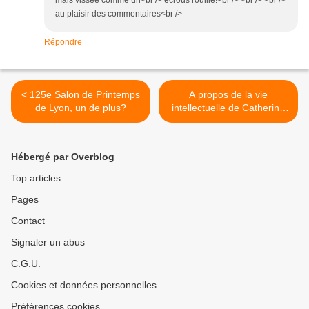
mais vissee comme un<br /> ecrous rouille!<br /> <br /> <br />
au plaisir des commentaires<br />
Répondre
< 125e Salon de Printemps
A propos de la vie
de Lyon, un de plus?
intellectuelle de Catherine
M. >
Hébergé par Overblog
Top articles
Pages
Contact
Signaler un abus
C.G.U.
Cookies et données personnelles
Préférences cookies