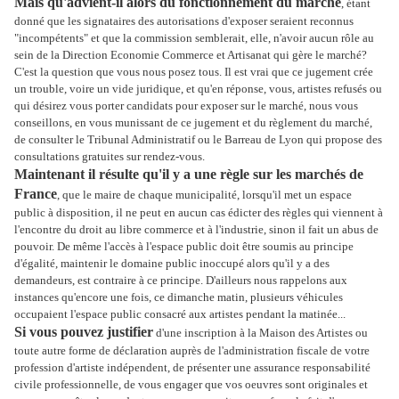
Mais qu'advient-il alors du fonctionnement du marché
, étant
donné que les signataires des autorisations d'exposer seraient reconnus
"incompétents" et que la commission semblerait, elle, n'avoir aucun rôle au
sein de la Direction Economie Commerce et Artisanat qui gère le marché?
C'est la question que vous nous posez tous. Il est vrai que ce jugement crée
un trouble, voire un vide juridique, et qu'en réponse, vous, artistes refusés ou
qui désirez vous porter candidats pour exposer sur le marché, nous vous
conseillons, en vous munissant de ce jugement et du règlement du marché,
de consulter le Tribunal Administratif ou le Barreau de Lyon qui propose des
consultations gratuites sur rendez-vous.
Maintenant il résulte qu'il y a une règle sur les marchés de
France
, que le maire de chaque municipalité, lorsqu'il met un espace
public à disposition, il ne peut en aucun cas édicter des règles qui viennent à
l'encontre du droit au libre commerce et à l'industrie, sinon il fait un abus de
pouvoir. De même l'accès à l'espace public doit être soumis au principe
d'égalité, maintenir le domaine public inoccupé alors qu'il y a des
demandeurs, est contraire à ce principe. D'ailleurs nous rappelons aux
instances qu'encore une fois, ce dimanche matin, plusieurs véhicules
occupaient l'espace public consacré aux artistes pendant la matinée...
Si vous pouvez justifier
d'une inscription à la Maison des Artistes ou
toute autre forme de déclaration auprès de l'administration fiscale de votre
profession d'artiste indépendent, de présenter une assurance responsabilité
civile professionnelle, de vous engager que vos oeuvres sont originales et