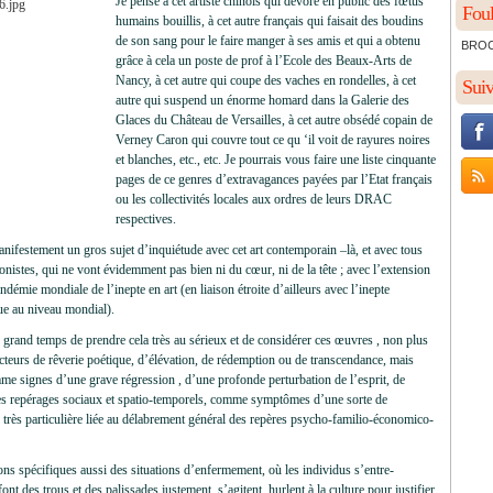
Je pense à cet artiste chinois qui dévore en public des fœtus
Foul
humains bouillis, à cet autre français qui faisait des boudins
de son sang pour le faire manger à ses amis et qui a obtenu
BROCH
grâce à cela un poste de prof à l’Ecole des Beaux-Arts de
Nancy, à cet autre qui coupe des vaches en rondelles, à cet
Sui
autre qui suspend un énorme homard dans la Galerie des
Glaces du Château de Versailles, à cet autre obsédé copain de
Verney Caron qui couvre tout ce qu ‘il voit de rayures noires
et blanches, etc., etc. Je pourrais vous faire une liste cinquante
pages de ce genres d’extravagances payées par l’Etat français
ou les collectivités locales aux ordres de leurs DRAC
respectives.
manifestement un gros sujet d’inquiétude avec cet art contemporain –là, et avec tous
onistes, qui ne vont évidemment pas bien ni du cœur, ni de la tête ; avec l’extension
andémie mondiale de l’inepte en art (en liaison étroite d’ailleurs avec l’inepte
e au niveau mondial).
c grand temps de prendre cela très au sérieux et de considérer ces œuvres , non plus
eurs de rêverie poétique, d’élévation, de rédemption ou de transcendance, mais
me signes d’une grave régression , d’une profonde perturbation de l’esprit, de
des repérages sociaux et spatio-temporels, comme symptômes d’une sorte de
 très particulière liée au délabrement général des repères psycho-familio-économico-
ons spécifiques aussi des situations d’enfermement, où les individus s’entre-
ont des trous et des palissades justement, s’agitent, hurlent à la culture pour justifier