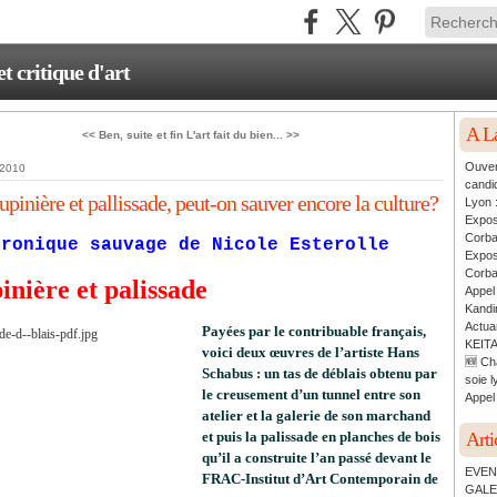
critique d'art
A L
<< Ben, suite et fin
L'art fait du bien... >>
Ouver
 2010
candi
upinière et pallissade, peut-on sauver encore la culture?
Lyon 
Expos
Corb
hronique sauvage de Nicole Esterolle
Expos
Corb
inière et palissade
Appel
Kandin
Actua
Payées par le contribuable français,
KEITA
voici deux œuvres de l’artiste Hans
🆕 Ch
Schabus : un tas de déblais obtenu par
soie l
le creusement d’un tunnel entre son
Appel 
atelier et la galerie de son marchand
et puis la palissade en planches de bois
Arti
qu’il a construite l’an passé devant le
EVEN
FRAC-Institut d’Art Contemporain de
GALE