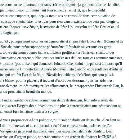
ntements, urinent partout pour subvertir le bourgeois, jargonnent pour ne rien dire,
 qui mieux mieux. Et il nous faut bien admettre , en effet, que le dispositif
nnel art contemporain, qui , depuis trente ans se consolide dans cette situation de
 autistique et totalitaire , n’est pas pour rien dans l’extension de cette pathologie…
aient l’appareil soviétique, le système de Père Ubu ou celui du Père Ceaucescu, il
si longtemps.
audrait , puisque nous sommes en démocratie et en pays des Droits de l’Homme et de
é Sociale, nous préoccuper de ce phénomène. Il faudrait sauver tous ces gens
, toute cette monstrueuse faune artificielle proliférant à l’intérieur et autour des
limentation en argent public, tous ces intégristes de l’art, tous ces communautaristes,
ns incultes (pas un seul qui connaisse Eduardo Cremonini – je pense à lui parce qu’il
ourir- ami de Umberto Eco, Alberto Moravia, Italo Calvino et de centaines d’artistes
ins qui ont fait l’art de la fin du 20e siècle), talibans décérébrés qui sont plus à
u’à blâmer pour la plupart ; il faudrait d’abord les désarmer, puis les aider, les
 socialement, les désintoxiquer, les réhumaniser, leur réapprendre l’histoire de l’art, la
ur du prochain, la beauté du monde.
il faudrait arrêter de subventionner leur délire destructeur, leur subversivité de
 et consacrer l’argent des subventions non plus à entretenir ainsi une nécrose dont on
intenant bien la nature, mais à la soigner.
 vous proposez cela à un politique, qu’il soit de droite ou de gauche, d’en haut ou
il dit : « Je ne sais ni ne comprends rien à l’art contemporain, mais ce que j’ai
’est que ces gens sont des chercheurs, des expérimentateurs de pointe… Leur
perfusion d’argent public, ce serait comme si on arrêtait de financer le CNRS » !