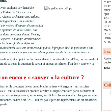
anne.
CHRO
PRATI
uivant explique la « démarche
MUSE
de l’artiste :
« A travers ses
QUES
, volumes architecturaux, actions,
A 1h 
 photographies, Hans Schabus
LIEUX
e aux notions d'espace, de perception
INSO
és spatiales de toutes sortes, aux
MARC
REGI
 dans un espace donné. Il visite,
PARO
s espaces, il modifie, déstructure et
AUTR
e les lieux afin de modifier les
nventionnels, les siens et/ou ceux du public. Il propose ainsi la possibilité d'une
Insc
eptive et existentielle par une nouvelle appréhension de l'espace et des lieux »…
Abonn
onditions, et au point où l’on en est dans ce domaine de l’art d’État, , on est en droit
publié
ent de se poser la question de savoir si on peut et même si l’on doit « sauver » la
Email
-on encore « sauver » la culture ?
Col
us, est le prototype de ces innombrables artistes « émergents - sur-la-scène-
nale » , qui fournissent en produits certifiés d’origine contrôlée par le Ministère et
 « pur art contemporain », les musées, les FRACs, les centres d’art, les galeries et les
entionnés, dédiés à cet Art … Il n’est pas le pire des représentants de cet art officiel
mporain …