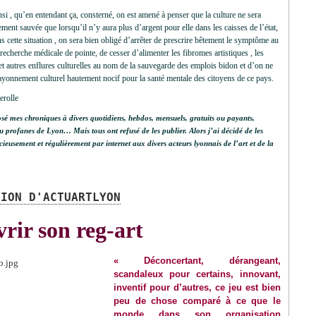
insi , qu’en entendant ça, consterné, on est amené à penser que la culture ne sera
ment sauvée que lorsqu’il n’y aura plus d’argent pour elle dans les caisses de l’état,
ns cette situation , on sera bien obligé d’arrêter de prescrire bêtement le symptôme au
recherche médicale de pointe, de cesser d’alimenter les fibromes artistiques , les
t autres enflures culturelles au nom de la sauvegarde des emplois bidon et d’on ne
rayonnement culturel hautement nocif pour la santé mentale des citoyens de ce pays.
erolle
osé mes chroniques à divers quotidiens, hebdos, mensuels, gratuits ou payants,
ou profanes de Lyon… Mais tous ont refusé de les publier. Alors j’ai décidé de les
cieusement et régulièrement par internet aux divers acteurs lyonnais de l’art et de la
TION D'ACTUARTLYON
rir son reg-art
« Déconcertant, dérangeant,
scandaleux pour certains, innovant,
inventif pour d’autres, ce jeu est bien
peu de chose comparé à ce que le
monde dans son organisation