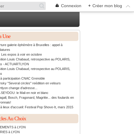
Connexion
+
Créer mon blog
a Une
ture galerie éphémère à Bruxelles : appel à
datures
: Les expos à voir en octobre
ition Louis Chabaud, retrospective au POLARIS,
as - ACTUARTLYON
ition Louis Chabaud, retrospective au POLARIS,
as
 à participation CNAC Grenoble
sky "Several circles" reédition en velours
rtlyon change d'adresse...
 SEYDOU: le Mali en noir et blanc
agall, Bosch, Fragonard, Magritte... des foulards en
yonnais!
à lieux d'accueil: Festival Pop Shove-It, mars 2015
cles Au Choix
EMENTS à LYON
RIES à LYON