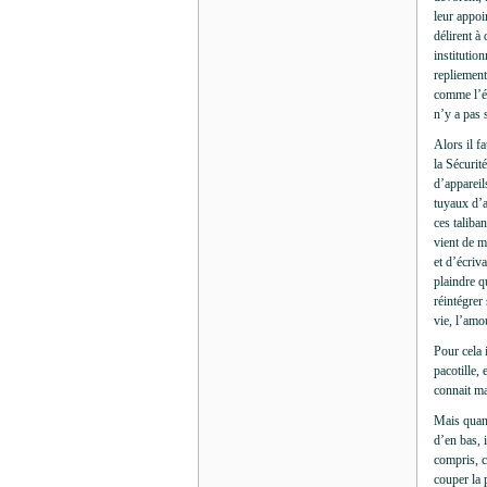
leur appoi
délirent à
institutio
repliement
comme l’ét
n’y a pas 
Alors il f
la Sécurit
d’appareils
tuyaux d’a
ces taliba
vient de m
et d’écriva
plaindre q
réintégrer
vie, l’amo
Pour cela 
pacotille,
connait ma
Mais quand
d’en bas, 
compris, c
couper la 