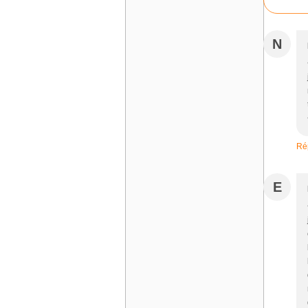
N
Ré
E