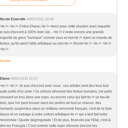
Ajouter un commentaire
Nicole Esterolle
08/01/2011 10:08
<br /> <br /> Chère Eliane,<br /> merci pour cette réaction avec laquelle
je suis d'accord à 100% bien sûr....<br /> il reste encore une grande
majorité de gens "normaux" comme vous et moi<br /> dans ce monde de
tordus, qu'ils aient l'alibi artistique ou non<br /> Nicole<br /> <br /> <br />
<br />
pondre
Eliane
08/01/2011 02:07
<br /> <br /> Je suis d'accord avec vous : ces artistes sont des fous tout
juste sortis d'un asile ! Ce chinois dévorant des foetus humains, cet autre
creusant un trou dans une expo, ou encore celui qui fait<br /> un tas de
bois, que l'on peut trouver dans les jardins de tout un chacun, des
homards suspendus dans un château renommé français, c'est de la folie
douce et un outrage à notre culture artistique<br /> qui a tant fait notre
renommée ! Quelle dégringolade ! Et de plus, financée par l'Etat, c'est-à-
dire les Français ! C'est comme cette expo chinoise (encore les