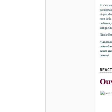
Et c’est a
paradoxale
et que, da
nom de la 
oedèmes, e
sait quel 
Nicole Est
(j’ai prop
culturels 
passer gra
culture)
REAC
Ouv