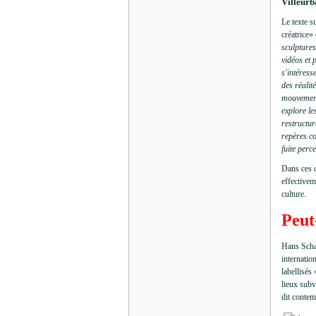
Villeurb
Le texte s
créatrice» 
sculptures
vidéos et
s'intéress
des réalit
mouvements
explore le
restructur
repères co
fuite perc
Dans ces c
effectivem
culture.
Peut
Hans Schab
internatio
labellisés
lieux subv
dit conte