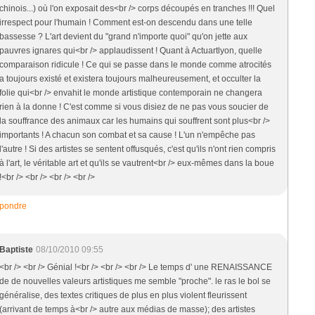
chinois...) où l'on exposait des<br /> corps découpés en tranches !!! Quel
irrespect pour l'humain ! Comment est-on descendu dans une telle
bassesse ? L'art devient du "grand n'importe quoi" qu'on jette aux
pauvres ignares qui<br /> applaudissent ! Quant à Actuartlyon, quelle
comparaison ridicule ! Ce qui se passe dans le monde comme atrocités
a toujours existé et existera toujours malheureusement, et occulter la
folie qui<br /> envahit le monde artistique contemporain ne changera
rien à la donne ! C'est comme si vous disiez de ne pas vous soucier de
la souffrance des animaux car les humains qui souffrent sont plus<br />
importants ! A chacun son combat et sa cause ! L'un n'empêche pas
l'autre ! Si des artistes se sentent offusqués, c'est qu'ils n'ont rien compris
à l'art, le véritable art et qu'ils se vautrent<br /> eux-mêmes dans la boue
!<br /> <br /> <br /> <br />
pondre
Baptiste
08/10/2010 09:55
<br /> <br /> Génial !<br /> <br /> <br /> Le temps d' une RENAISSANCE
de de nouvelles valeurs artistiques me semble "proche". le ras le bol se
généralise, des textes critiques de plus en plus violent fleurissent
(arrivant de temps à<br /> autre aux médias de masse); des artistes