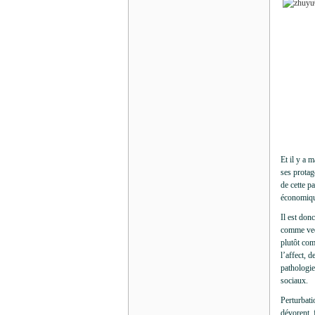
Et il y a 
ses protag
de cette p
économiqu
Il est don
comme vect
plutôt com
l’affect, 
pathologie
sociaux.
Perturbati
dévorent, f