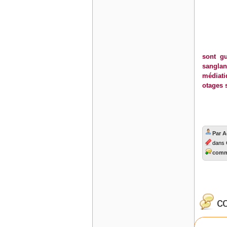
sont g
sanglan
médiati
otages s
Par 
dans
comme
c