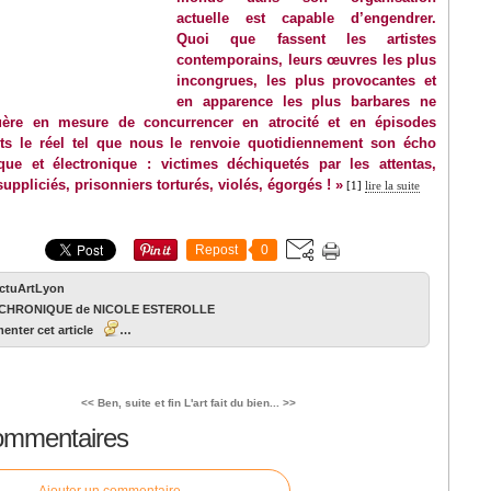
actuelle est capable d’engendrer.
Quoi que fassent les artistes
contemporains, leurs œuvres les plus
incongrues, les plus provocantes et
en apparence les plus barbares ne
uère en mesure de concurrencer en atrocité et en épisodes
ts le réel tel que nous le renvoie quotidiennement son écho
que et électronique : victimes déchiquetés par les attentas,
uppliciés, prisonniers torturés, violés, égorgés ! »
[1]
lire la suite
Repost
0
ActuArtLyon
CHRONIQUE de NICOLE ESTEROLLE
nter cet article
…
<< Ben, suite et fin
L'art fait du bien... >>
ommentaires