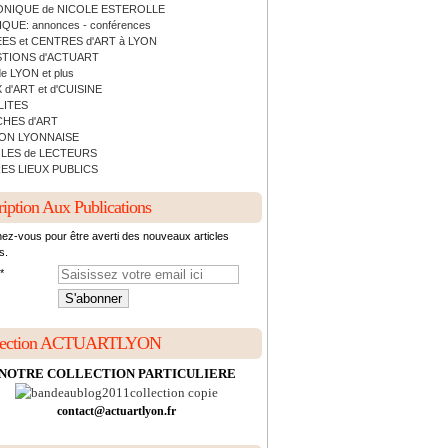
NIQUE de NICOLE ESTEROLLE
QUE: annonces - conférences
ES et CENTRES d'ART à LYON
TIONS d'ACTUART
de LYON et plus
 d'ART et d'CUISINE
LITES
HES d'ART
ON LYONNAISE
LES de LECTEURS
ES LIEUX PUBLICS
ription Aux Publications
ez-vous pour être averti des nouveaux articles
s.
lection ACTUARTLYON
NOTRE COLLECTION PARTICULIERE
contact@actuartlyon.fr