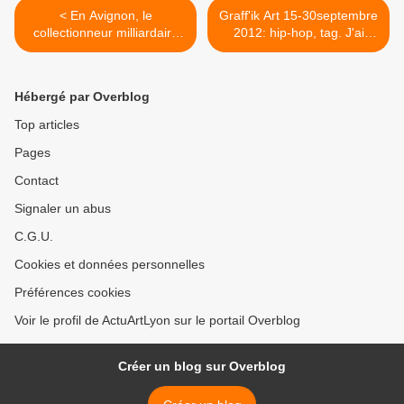
< En Avignon, le
Graff'ik Art 15-30septembre
collectionneur milliardaire
2012: hip-hop, tag. J'ai
Yvon Lambert gravement
rencontré des rebelles, j'ai
contrarié par une révolte
rencontré des artistes >
des élèves de l’Ecole des
Hébergé par Overblog
Beaux-Arts
Top articles
Pages
Contact
Signaler un abus
C.G.U.
Cookies et données personnelles
Préférences cookies
Voir le profil de ActuArtLyon sur le portail Overblog
Créer un blog sur Overblog