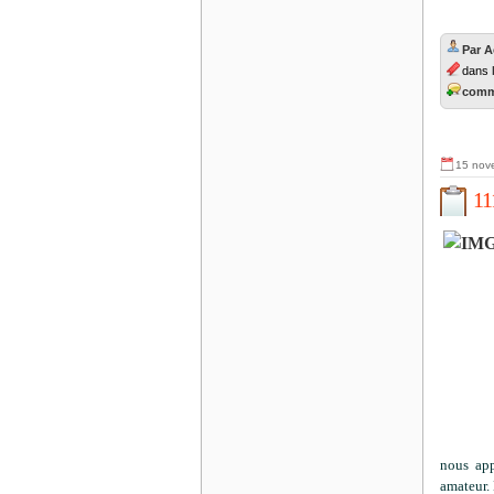
Par 
dans
comme
15 nov
11
nous app
amateur. 