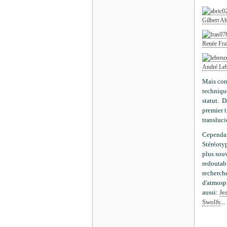
Gilbert Ab
Renée Fra'
André Le
Mais con
technique
statut. D
premier t
transluci
C
ependan
Stéréoty
plus souv
redoutabl
recherche
d'atmosph
aussi:
Je
Swolfs
...