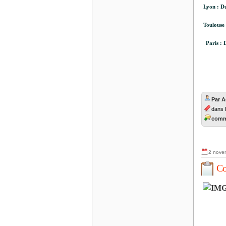
Lyon : D
Toulouse 
Paris : 
Par 
dans
comme
2 nove
Co