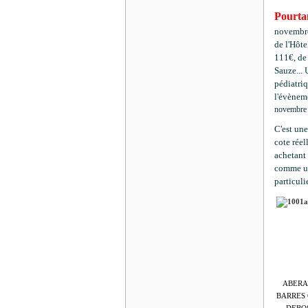
Pourta
novembre
de l'Hôte
111€, de
Sauze... 
pédiatriq
l'évènem
novembre e
C'est une
cote réel
achetant 
comme un
particuli
ABERA 
BARRES C