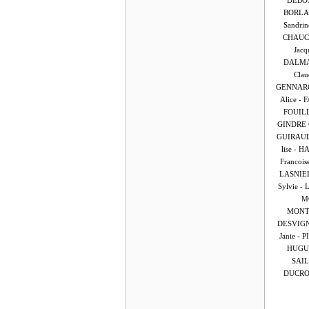
DEBOS
BORLA 
Sandri
CHAUCH
Jacq
DALMAS
Cla
GENNARO 
Alice -
FOUILL
GINDRE G
GUIRAUD
lise - 
Francois
LASNIER
Sylvie -
MC
MONTA
DESVIGNE
Janie -
HUGUE
SAIL
DUCROU