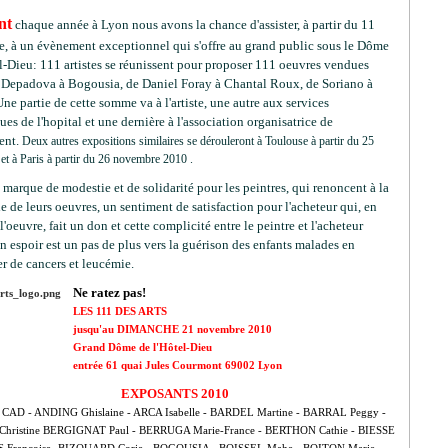
nt
chaque année à Lyon nous avons la chance d'assister, à partir du 11
, à un évènement exceptionnel qui s'offre au grand public sous le Dôme
l-Dieu: 111 artistes se réunissent pour proposer 111 oeuvres vendues
 Depadova à Bogousia, de Daniel Foray à Chantal Roux, de Soriano à
U
ne partie de cette somme va à l'artiste, une autre aux services
ues de l'hopital et une dernière à l'association organisatrice de
ent.
Deux autres expositions similaires se dérouleront à Toulouse à partir du 25
t à Paris à partir du 26 novembre 2010 .
 marque de modestie et de solidarité pour les peintres, qui renoncent à la
le de leurs oeuvres, un sentiment de satisfaction pour l'acheteur qui, en
l'oeuvre, fait un don et cette complicité entre le peintre et l'acheteur
 espoir est un pas de plus vers la guérison des enfants malades en
er de cancers et leucémie.
Ne ratez pas!
LES 111 DES ARTS
jusqu'au DIMANCHE 21 novembre 2010
Grand Dôme de l'Hôtel-Dieu
entrée 61 quai Jules Courmont 69002 Lyon
EXPOSANTS 2010
CAD - ANDING Ghislaine - ARCA Isabelle - BARDEL Martine - BARRAL Peggy -
hristine BERGIGNAT Paul - BERRUGA Marie-France - BERTHON Cathie - BIESSE