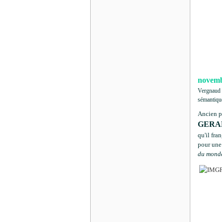
novemb
Vergnaud n
sémantique
Ancien pe
GERA
qu'il fra
pour une
du mond