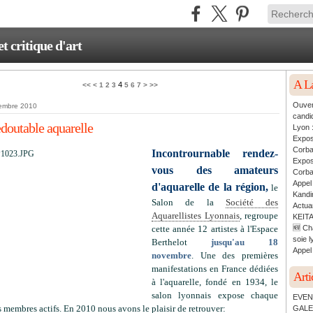
critique d'art
A L
4
<<
<
1
2
3
5
6
7
>
>>
Ouver
embre 2010
candi
doutable aquarelle
Lyon 
Expos
Corb
Incontrournable rendez-
Expos
vous des amateurs
Corb
Appel
d'aquarelle de la région,
le
Kandin
Salon de la
Société des
Actua
Aquarellistes Lyonnais
, regroupe
KEITA
cette année 12 artistes à l'Espace
🆕 Ch
soie l
Berthelot
jusqu'au 18
Appel 
novembre
. Une des premières
manifestations en France dédiées
Arti
à l'aquarelle, fondé en 1934, le
salon lyonnais expose chaque
EVEN
 membres actifs. En 2010 nous avons le plaisir de retrouver:
GALE