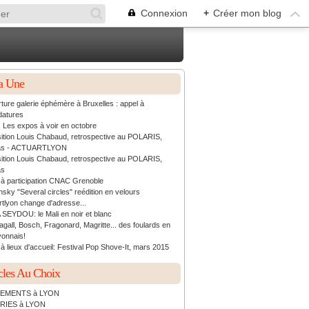
Connexion
+
Créer mon blog
a Une
ture galerie éphémère à Bruxelles : appel à
datures
: Les expos à voir en octobre
ition Louis Chabaud, retrospective au POLARIS,
as - ACTUARTLYON
ition Louis Chabaud, retrospective au POLARIS,
as
 à participation CNAC Grenoble
sky "Several circles" reédition en velours
rtlyon change d'adresse...
 SEYDOU: le Mali en noir et blanc
agall, Bosch, Fragonard, Magritte... des foulards en
yonnais!
à lieux d'accueil: Festival Pop Shove-It, mars 2015
cles Au Choix
EMENTS à LYON
RIES à LYON