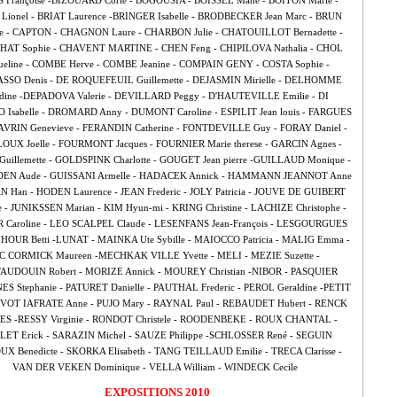
 Françoise -BIZOUARD Corie - BOGOUSIA - BOISSEL Mahe - BOITON Marie -
Lionel - BRIAT Laurence -BRINGER Isabelle - BRODBECKER Jean Marc - BRUN
ne - CAPTON - CHAGNON Laure - CHARBON Julie - CHATOUILLOT Bernadette -
AT Sophie - CHAVENT MARTINE - CHEN Feng - CHIPILOVA Nathalia - CHOL
ueline - COMBE Herve - COMBE Jeanine - COMPAIN GENY - COSTA Sophie -
SO Denis - DE ROQUEFEUIL Guillemette - DEJASMIN Mirielle - DELHOMME
udine -DEPADOVA Valerie - DEVILLARD Peggy - D'HAUTEVILLE Emilie - DI
Isabelle - DROMARD Anny - DUMONT Caroline - ESPILIT Jean louis - FARGUES
 FAVRIN Genevieve - FERANDIN Catherine - FONTDEVILLE Guy - FORAY Daniel -
OUX Joelle - FOURMONT Jacques - FOURNIER Marie therese - GARCIN Agnes -
uillemette - GOLDSPINK Charlotte - GOUGET Jean pierre -GUILLAUD Monique -
EN Aude - GUISSANI Armelle - HADACEK Annick - HAMMANN JEANNOT Anne
HAN Han - HODEN Laurence - JEAN Frederic - JOLY Patricia - JOUVE DE GUIBERT
e - JUNIKSSEN Marian - KIM Hyun-mi - KRING Christine - LACHIZE Christophe -
 Caroline - LEO SCALPEL Claude - LESENFANS Jean-François - LESGOURGUES
 LHOUR Betti -LUNAT - MAINKA Ute Sybille - MAIOCCO Patricia - MALIG Emma -
 CORMICK Maureen -MECHKAK VILLE Yvette - MELI - MEZIE Suzette -
UDOUIN Robert - MORIZE Annick - MOUREY Christian -NIBOR - PASQUIER
S Stephanie - PATURET Danielle - PAUTHAL Frederic - PEROL Geraldine -PETIT
 PIVOT IAFRATE Anne - PUJO Mary - RAYNAL Paul - REBAUDET Hubert - RENCK
S -RESSY Virginie - RONDOT Christele - ROODENBEKE - ROUX CHANTAL -
LET Erick - SARAZIN Michel - SAUZE Philippe -SCHLOSSER René - SEGUIN
X Benedicte - SKORKA Elisabeth - TANG TEILLAUD Emilie - TRECA Clarisse -
VAN DER VEKEN Dominique - VELLA William - WINDECK Cecile
EXPOSITIONS 2010