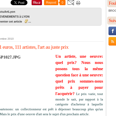
Foul
Repost
0
BROCH
ActuArtLyon
EVENEMENTS à LYON
Sui
nter cet article
…
embre 2010
1 euros, 111 artistes, l'art au juste prix
Un artiste, une oeuvre:
quel prix? Nous nous
posons tous la même
question face à une oeuvre:
quel prix sommes-nous
prêts à payer pour
l'acquérir?
Le prix varie, tout
monde le sait, par rapport à la
catégorie d'acheteur à laquelle
artenons: un collectionneur est prêt à dépenser beaucoup plus qu'un
Mais le prix d'une oeuvre d'art sera le sujet d'un prochain article.