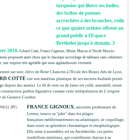
turquoise qui libère ses bulles,
des bribes de poèmes
accrochées à des branches, voilà
ce que quatre artistes offrent au
grand public à l'Espace
Berthelot jusqu'à demain, 3
re 2010.
Gérard Cotte, France Gignoux, Monic Maccio et Nicole Maccio-
ous proposent autre chose que le classique accrochage de tableaux sans cohérence
, une surprise très agréable que nous applaudissons vivement.
intre sur soie, élève de René Chancrin à l'Ecole des Beaux Arts de Lyon,
RD COTTE
tire son matériau plastique de ses anciens foulards peints
nge depuis des années. Le fil de soie ou de laine est collé, assemblé, tressé
 construction parfois figurative comme cette intérprétation de
L'origine
e
de Gustave Courbet.
FRANCE GIGNOUX
, ancienne professeure de
Lettres, trouve sa "pâte" dans les plages
françaises méditerranéennes ou atlantiques: le coquillage,
dans toute sa splendeur chromatique et morphologique.
Elle aime à assembler, tel un Arcimboldo, ces petits
tourbillons minéraux, qui contribuent chacun à sa