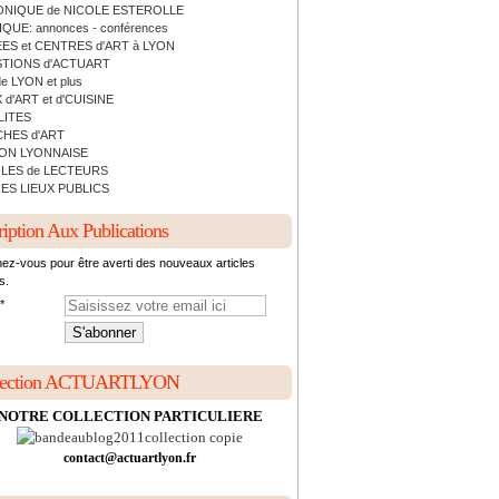
NIQUE de NICOLE ESTEROLLE
QUE: annonces - conférences
ES et CENTRES d'ART à LYON
TIONS d'ACTUART
de LYON et plus
 d'ART et d'CUISINE
LITES
HES d'ART
ON LYONNAISE
LES de LECTEURS
ES LIEUX PUBLICS
ription Aux Publications
ez-vous pour être averti des nouveaux articles
s.
lection ACTUARTLYON
NOTRE COLLECTION PARTICULIERE
contact@actuartlyon.fr