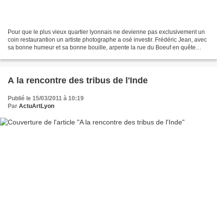
Pour que le plus vieux quartier lyonnais ne devienne pas exclusivement un
coin restaurantion un artiste photographe a osé investir. Frédéric Jean, avec
sa bonne humeur et sa bonne bouille, arpente la rue du Boeuf en quête
d'espaces à vendre, pour en faire...
A la rencontre des tribus de l'Inde
Publié le 15/03/2011 à 10:19
Par
ActuArtLyon