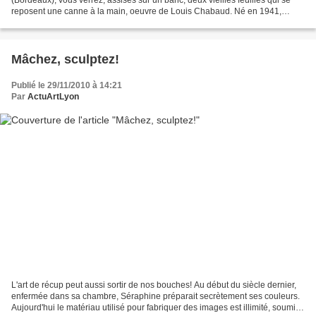
reposent une canne à la main, oeuvre de Louis Chabaud. Né en 1941,
depuis sa première exposition en 1958 à Aubagne,...
Mâchez, sculptez!
Publié le 29/11/2010 à 14:21
Par
ActuArtLyon
L'art de récup peut aussi sortir de nos bouches! Au début du siècle dernier,
enfermée dans sa chambre, Séraphine préparait secrètement ses couleurs.
Aujourd'hui le matériau utilisé pour fabriquer des images est illimité, soumis