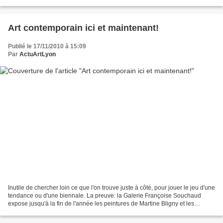
à la recherche non seulement...
Art contemporain ici et maintenant!
Publié le 17/11/2010 à 15:09
Par
ActuArtLyon
Inutile de chercher loin ce que l'on trouve juste à côté, pour jouer le jeu d'une
tendance ou d'une biennale. La preuve: la Galerie Françoise Souchaud
expose jusqu'à la fin de l'année les peintures de Martine Bligny et les
sculptures d'Evelyne Galinsky....