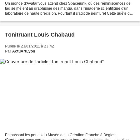
Un monde d'Avatar vous attend chez Spacejunk, où des réminiscences de
tag se mèlent au graphisme des manga, dans l'imagerie scientifique d'un
laboratoire de haute précision. Pourtant il s'agit de peinture! Cette quête du
vivant infiniment petit, là où...
Tonitruant Louis Chabaud
Publié le 23/01/2011 à 23:42
Par
ActuArtLyon
En passant les portes du Musée de la Création Franche à Bègles
(Bordeaux), vous verrez, assises sur un banc, deux vieilles feuilles qui se