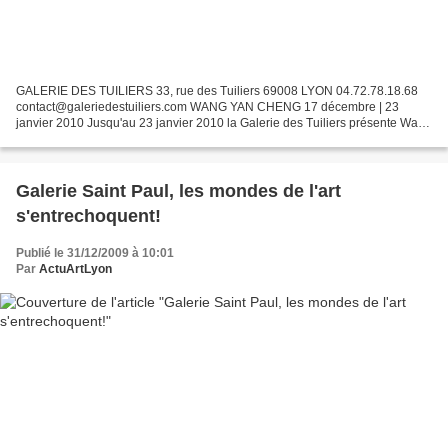
GALERIE DES TUILIERS 33, rue des Tuiliers 69008 LYON 04.72.78.18.68
contact@galeriedestuiliers.com WANG YAN CHENG 17 décembre | 23
janvier 2010 Jusqu'au 23 janvier 2010 la Galerie des Tuiliers présente Wang
Yan Cheng , toiles vendues à des sommes comprises...
Galerie Saint Paul, les mondes de l'art
s'entrechoquent!
Publié le 31/12/2009 à 10:01
Par
ActuArtLyon