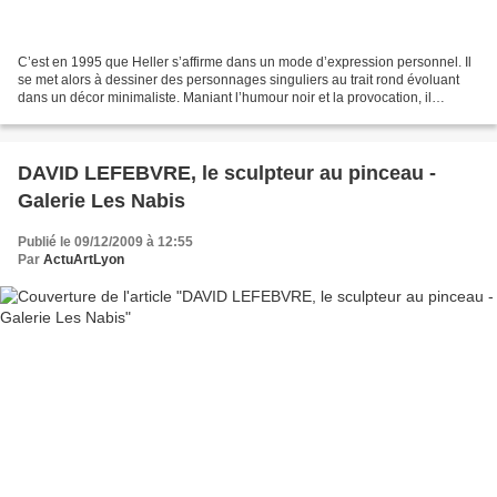
C’est en 1995 que Heller s’affirme dans un mode d’expression personnel. Il
se met alors à dessiner des personnages singuliers au trait rond évoluant
dans un décor minimaliste. Maniant l’humour noir et la provocation, il
peaufine lentement et sûrement...
DAVID LEFEBVRE, le sculpteur au pinceau -
Galerie Les Nabis
Publié le 09/12/2009 à 12:55
Par
ActuArtLyon