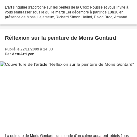
L'art singulier s'accroche sur les pentes de la Croix Rousse et vous invite à
vous embrasser sous le gui le mardi 1er décembre à partir de 18h30 en
présence de Moss, Lajameux, Richard Simon Halimi, David Broc, Armande
Pignat, Bernard Pelligand, Guy Dallevet...
Réflexion sur la peinture de Moris Gontard
Publié le 22/11/2009 à 14:33
Par
ActuArtLyon
La peinture de Moris Gontard : un monde d'un calme apparent, objets flous