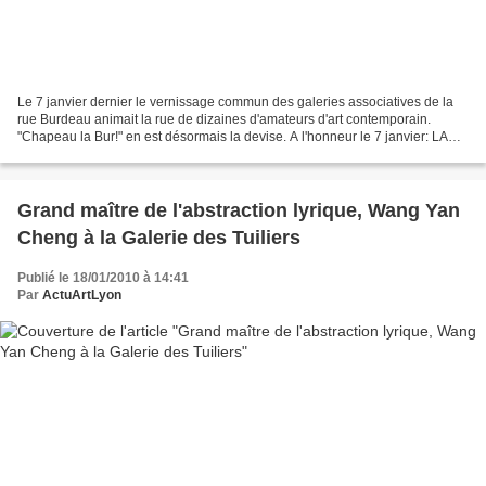
Le 7 janvier dernier le vernissage commun des galeries associatives de la
rue Burdeau animait la rue de dizaines d'amateurs d'art contemporain.
"Chapeau la Bur!" en est désormais la devise. A l'honneur le 7 janvier: LA
CLEF DE VOUTE, jazz club °°° Julien...
Grand maître de l'abstraction lyrique, Wang Yan
Cheng à la Galerie des Tuiliers
Publié le 18/01/2010 à 14:41
Par
ActuArtLyon