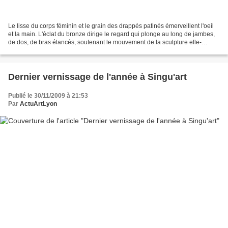
Le lisse du corps féminin et le grain des drappés patinés émerveillent l'oeil
et la main. L'éclat du bronze dirige le regard qui plonge au long de jambes,
de dos, de bras élancés, soutenant le mouvement de la sculpture elle-
même. Née à Zurich le 15 Août...
Dernier vernissage de l'année à Singu'art
Publié le 30/11/2009 à 21:53
Par
ActuArtLyon