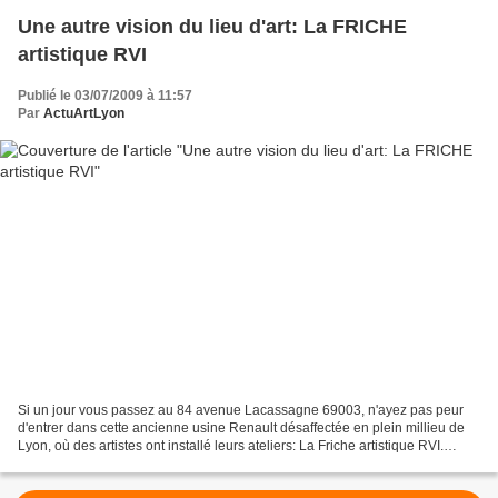
Une autre vision du lieu d'art: La FRICHE
artistique RVI
Publié le 03/07/2009 à 11:57
Par
ActuArtLyon
Si un jour vous passez au 84 avenue Lacassagne 69003, n'ayez pas peur
d'entrer dans cette ancienne usine Renault désaffectée en plein millieu de
Lyon, où des artistes ont installé leurs ateliers: La Friche artistique RVI.
Entrer dans la cour c'est facile,...