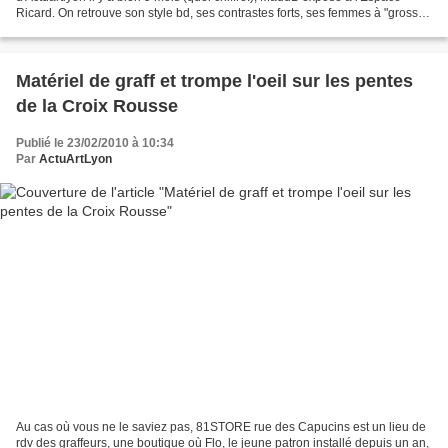
Ricard. On retrouve son style bd, ses contrastes forts, ses femmes à "grosses
bouches et gros nichons", toutes...
Matériel de graff et trompe l'oeil sur les pentes
de la Croix Rousse
Publié le 23/02/2010 à 10:34
Par
ActuArtLyon
Au cas où vous ne le saviez pas, 81STORE rue des Capucins est un lieu de
rdv des graffeurs, une boutique où Flo, le jeune patron installé depuis un an,