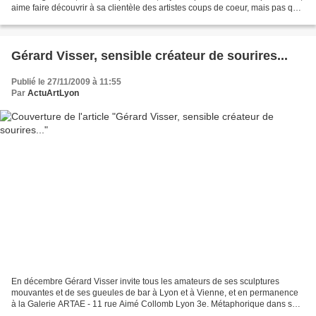
aime faire découvrir à sa clientèle des artistes coups de coeur, mais pas que
des graffeurs! Jusqu'au...
Gérard Visser, sensible créateur de sourires...
Publié le 27/11/2009 à 11:55
Par
ActuArtLyon
En décembre Gérard Visser invite tous les amateurs de ses sculptures
mouvantes et de ses gueules de bar à Lyon et à Vienne, et en permanence
à la Galerie ARTAE - 11 rue Aimé Collomb Lyon 3e. Métaphorique dans ses
créations et son langage, Gérard joue...