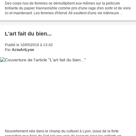
Des corps nus de femmes se démultiplient eux-mêmes sur la pellicule
brillante du papier Hannemühle comme pris d'une rage d'en sortir et de vivre
ici et maintenant. Les femmes d'Hervé All exultent d'une vie intérieure
époustouflante, offrant leur chair...
L'art fait du bien...
Publié le 10/05/2010 à 13:42
Par
ActuArtLyon
Nouvellement née dans le champ du culturel à Lyon, issue de la forte
conviction que faire de l'art est une voie de secours pour les enfants en