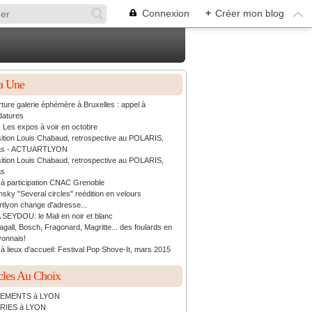
Connexion
+
Créer mon blog
a Une
ture galerie éphémère à Bruxelles : appel à
datures
: Les expos à voir en octobre
ition Louis Chabaud, retrospective au POLARIS,
as - ACTUARTLYON
ition Louis Chabaud, retrospective au POLARIS,
as
 à participation CNAC Grenoble
sky "Several circles" reédition en velours
rtlyon change d'adresse...
 SEYDOU: le Mali en noir et blanc
agall, Bosch, Fragonard, Magritte... des foulards en
yonnais!
à lieux d'accueil: Festival Pop Shove-It, mars 2015
cles Au Choix
EMENTS à LYON
RIES à LYON