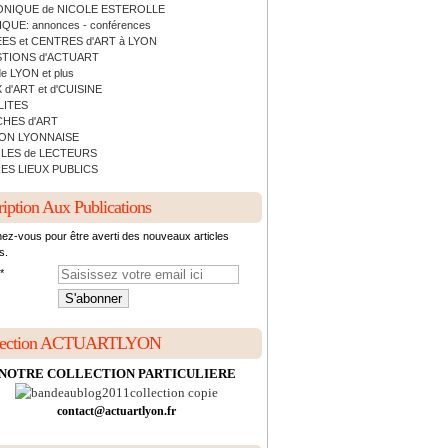
NIQUE de NICOLE ESTEROLLE
QUE: annonces - conférences
ES et CENTRES d'ART à LYON
TIONS d'ACTUART
de LYON et plus
 d'ART et d'CUISINE
LITES
HES d'ART
ON LYONNAISE
LES de LECTEURS
ES LIEUX PUBLICS
ription Aux Publications
ez-vous pour être averti des nouveaux articles
s.
lection ACTUARTLYON
NOTRE COLLECTION PARTICULIERE
contact@actuartlyon.fr