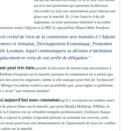
un avis aux personnes qui prennent la décision
d'accorder ou non une autorisation pour obtenir une
place sur le marché. Et, à lire l'article 4 du dit
règlement, la seule personne habilitée à accorder
orisation serait l'Adjoint à la DECA, aujourd'hui Marie-Odile Fondeur:
cès-verbal de l'avis de la commission sera transmis à l’Adjoint
merce et Artisanat, Développement Economique, Promotion
le Lyonnais, lequel communiquera sa décision d’attribution
placement en vertu de son arrêté de délégation."
nte peut très bien
prendre la décision de donner une autorisation à
elikian d'exposer sur le marché, puisque la commission lui a assuré que
ien des oeuvres originales, même si elle manque peut-être de "technicité".
 Mérigot lui-même soulève une possibilité que, pour régler ce problème,
it y avoir "une solution amiable".
qu'aujourd'hui nous constatons
qu'il y a toujours un nombre assez
 de places libres sur le marché, que pour Martha Melikian, RMIste, le
 la Création est un véritable tremplin professionnel, d'ailleurs chaque
lle a exposé le public a répondu présent en achetant ses oeuvres, cette
ion serait pour tous une démonstration de l'apaisement de tous les conflits
u naître sur le marché.