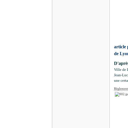
article
de Lyon
D'après
Ville de 
Jean-Luc 
une cert
Règlement