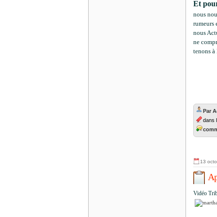
Et pour
nous nou
rumeurs e
nous Act
ne compr
tenons à 
Par 
dans
comme
13 oct
Ap
Vidéo Tri