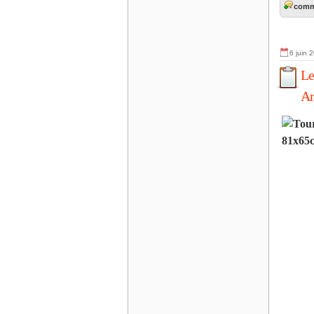
comme
6 juin 
Le
Ar