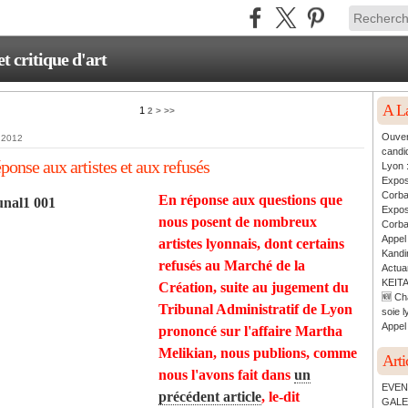
critique d'art
A L
1
2
>
>>
Ouver
l 2012
candi
ponse aux artistes et aux refusés
Lyon 
Expos
Corb
En réponse aux questions que
Expos
nous posent de nombreux
Corb
Appel
artistes lyonnais, dont certains
Kandin
refusés au Marché de la
Actua
KEITA
Création, suite au jugement du
🆕 Ch
Tribunal Administratif de Lyon
soie l
Appel 
prononcé sur l'affaire Martha
Melikian, nous publions, comme
Arti
nous l'avons fait dans
un
EVEN
précédent article
, le-dit
GALE