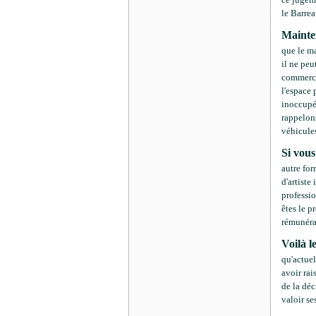
le Barrea
Mainten
que le ma
il ne peu
commerce 
l'espace 
inoccupé 
rappelon
véhicules
Si vous
autre for
d'artiste
professi
êtes le p
rémunérat
Voilà l
qu'actuel
avoir rai
de la dé
valoir ses