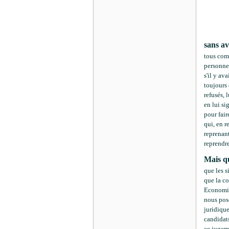
sans av
tous comm
personne
s'il y av
toujours 
refusés, 
en lui si
pour fair
qui, en r
reprenant
reprendre
Mais q
que les s
que la co
Economie
nous pose
juridique
candidat
ce jugem