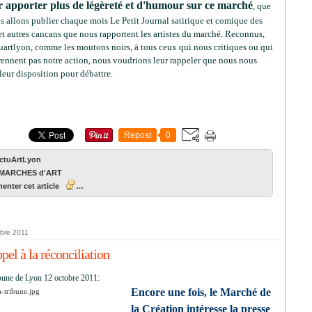
 apporter plus de légèreté et d'humour sur ce marché
, que
s allons publier chaque mois Le Petit Journal satirique et comique des
t autres cancans que nous rapportent les artistes du marché. Reconnus,
uartlyon, comme les moutons noirs, à tous ceux qui nous critiques ou qui
ennent pas notre action, nous voudrions leur rappeler que nous nous
leur disposition pour débattre.
Repost
0
ActuArtLyon
MARCHES d'ART
nter cet article
…
obre 2011
pel à la réconciliation
bune de Lyon 12 octobre 2011:
Encore une fois, le Marché de
la Création intéresse la presse