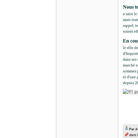
Nous te
a saisi l
mais tou
rappel, t
soient ef
En con
le rôle 
d'Inquisi
dans ses 
marché to
sommes p
et d'une 
depuis 20
Par 
dans