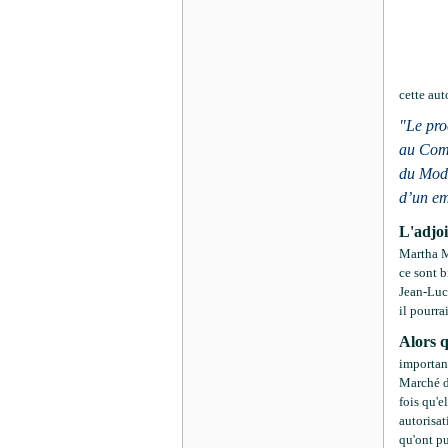
cette aut
"Le pro
au Com
du Modè
d’un em
L'adjoi
Martha M
ce sont b
Jean-Luc
il pourra
Alors 
important
Marché de
fois qu'e
autorisat
qu'ont p