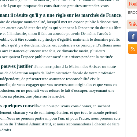
Foul
u de Lyon qui propose des consultations gratuites sur rendez-vous.
BROCH
ant il résulte qu'il y a une règle sur les marchés de France
,
ire de chaque municipalité, lorsqu'il met un espace public à disposition,
Sui
t en aucun cas édicter des règles qui viennent à l'encontre du droit au libre
et à l'industrie, sinon il fait un abus de pouvoir. De même l'accès à
public doit être soumis au principe d'égalité, maintenir le domaine public
alors qu'il y a des demandeurs, est contraire à ce principe. D'ailleurs nous
s aux instances qu'encore une fois, ce dimanche matin, plusieurs
 occupaient l'espace public consacré aux artistes pendant la matinée...
 pouvez justifier
d'une inscription à la Maison des Artistes ou toute
me de déclaration auprès de l'administration fiscale de votre profession
 indépendent, de présenter une assurance responsabilité civile
onnelle, de vous engager que vos oeuvres sont originales et que vous en
roducteur, on ne pourrait vous refuser le fait d'occuper, moyennant une
ion au placier, une place sur le marché.
es quelques conseils
que nous pouvons vous donner, en sachant
lement, chacun y va de son interprétation, et que tout le monde prétend
son. Nous ne prenons partie ni pour l'un, ni pour l'autre, nous prenons acte
cision du Tribunal Administratif, et nous recommandons à chacun de faire
 droits.