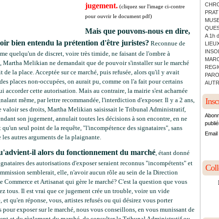
jugement.
CHRO
(
cliquez sur l'image ci-contre
PRATI
pour ouvrir le document pdf)
MUSE
QUES
Mais que pouvons-nous en dire,
A 1h 
oir bien entendu la prétention d'être juristes?
Reconnue de
LIEUX
INSO
e quelqu'un de discret, voire très timide, ne faisant de l'ombre à
MARC
, Martha Melikian ne demandait que de pouvoir s'installer sur le marché
REGI
ait de la place. Acceptée sur ce marché, puis refusée, alors qu'il y avait
PARO
des places non-occupées, on aurait pu, comme on l'a fait pour certains
AUTR
lui accorder cette autorisation. Mais au contraire, la mairie s'est acharnée
gnalant même, par lettre recommandée, l'interdiction d'exposer. Il y a 2 ans,
Insc
e valoir ses droits, Martha Melikian saisissait le Tribunal Administratif,
Abonn
endant son jugement, annulait toutes les décisions à son encontre, en ne
publié
 qu'un seul point de la requête, "l'incompétence des signataires", sans
Email
 les autres arguments de la plaignante.
u'advient-il alors du fonctionnement du marché
, étant donné
ignataires des autorisations d'exposer seraient reconnus "incompétents" et
Col
mmission semblerait, elle, n'avoir aucun rôle au sein de la Direction
 Commerce et Artisanat qui gère le marché? C'est la question que vous
z tous. Il est vrai que ce jugement crée un trouble, voire un vide
, et qu'en réponse, vous, artistes refusés ou qui désirez vous porter
s pour exposer sur le marché, nous vous conseillons, en vous munissant de
ent et du règlement du marché, de consulter le Tribunal Administratif ou