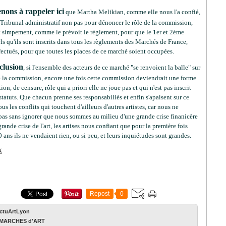
nons à rappeler ici
que Martha Melikian, comme elle nous l'a confié,
e Tribunal administratif non pas pour dénoncer le rôle de la commission,
t simpement, comme le prévoit le règlement, pour que le 1er et 2ème
els qu'ils sont inscrits dans tous les règlements des Marchés de France,
fectués, pour que toutes les places de ce marché soient occupées.
clusion
, si l'ensemble des acteurs de ce marché "se renvoient la balle" sur
de la commission, encore une fois cette commission deviendrait une forme
tion, de censure, rôle qui a priori elle ne joue pas et qui n'est pas inscrit
statuts. Que chacun prenne ses responsabiliés et enfin s'apaisent sur ce
us les conflits qui touchent d'ailleurs d'autres artistes, car nous ne
as sans ignorer que nous sommes au milieu d'une grande crise finanicère
grande crise de l'art, les artises nous confiant que pour la première fois
 ans ils ne vendaient rien, ou si peu, et leurs inquiétudes sont grandes.
Repost
0
ActuArtLyon
MARCHES d'ART