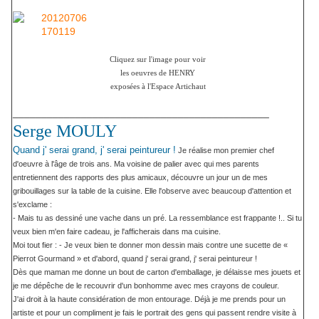
Cliquez sur l'image pour voir
les oeuvres de HENRY
exposées à l'Espace Artichaut
_____________________________________________
Serge MOULY
Quand j' serai grand, j' serai peintureur !
Je réalise mon premier chef
d'oeuvre à l'âge de trois ans. Ma voisine de palier avec qui mes parents
entretiennent des rapports des plus amicaux, découvre un jour un de mes
gribouillages sur la table de la cuisine. Elle l'observe avec beaucoup d'attention et
s'exclame :
- Mais tu as dessiné une vache dans un pré. La ressemblance est frappante !.. Si tu
veux bien m'en faire cadeau, je l'afficherais dans ma cuisine.
Moi tout fier : - Je veux bien te donner mon dessin mais contre une sucette de «
Pierrot Gourmand » et d'abord, quand j' serai grand, j' serai peintureur !
Dès que maman me donne un bout de carton d'emballage, je délaisse mes jouets et
je me dépêche de le recouvrir d'un bonhomme avec mes crayons de couleur.
J'ai droit à la haute considération de mon entourage. Déjà je me prends pour un
artiste et pour un compliment je fais le portrait des gens qui passent rendre visite à