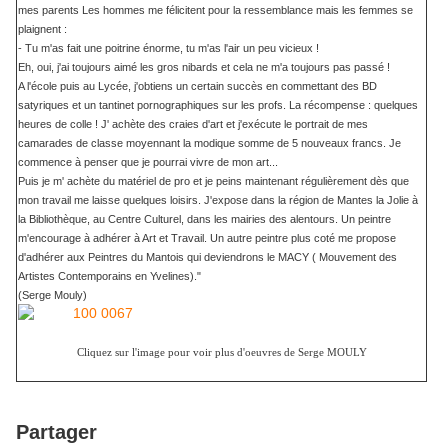
mes parents Les hommes me félicitent pour la ressemblance mais les femmes se
plaignent :
- Tu m'as fait une poitrine énorme, tu m'as l'air un peu vicieux !
Eh, oui, j'ai toujours aimé les gros nibards et cela ne m'a toujours pas passé !
A l'école puis au Lycée, j'obtiens un certain succès en commettant des BD
satyriques et un tantinet pornographiques sur les profs. La récompense : quelques
heures de colle ! J' achète des craies d'art et j'exécute le portrait de mes
camarades de classe moyennant la modique somme de 5 nouveaux francs. Je
commence à penser que je pourrai vivre de mon art...
Puis je m' achète du matériel de pro et je peins maintenant régulièrement dès que
mon travail me laisse quelques loisirs. J'expose dans la région de Mantes la Jolie à
la Bibliothèque, au Centre Culturel, dans les mairies des alentours. Un peintre
m'encourage à adhérer à Art et Travail. Un autre peintre plus coté me propose
d'adhérer aux Peintres du Mantois qui deviendrons le MACY ( Mouvement des
Artistes Contemporains en Yvelines)."
(Serge Mouly)
Cliquez sur l'image pour voir plus d'oeuvres de Serge MOULY
Partager