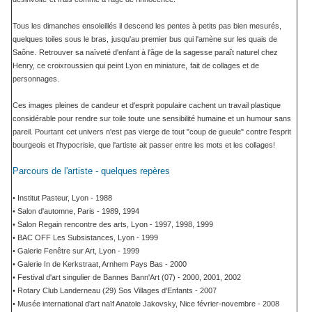
Tous les dimanches ensoleillés il descend les pentes à petits pas bien mesurés,
quelques toiles sous le bras,
jusqu'au premier bus qui l'amène sur les quais de
Saône.
Retrouver sa naïveté d'enfant à l'âge de la sagesse paraît naturel chez
Henry, ce croixroussien qui peint Lyon en miniature,
fait de collages et de
personnages.
Ces images pleines de candeur et d'esprit populaire cachent un travail plastique
considérable pour rendre sur toile toute
une sensibilité humaine et un humour sans
pareil. Pourtant
cet univers n'est pas vierge de tout "coup de gueule" contre l'esprit
bourgeois et l'hypocrisie, que l'artiste
ait passer entre les mots et les collages!
Parcours de l'artiste - quelques repères
• Institut Pasteur, Lyon - 1988
• Salon d'automne, Paris - 1989, 1994
• Salon Regain rencontre des arts, Lyon - 1997, 1998, 1999
• BAC OFF Les Subsistances, Lyon - 1999
• Galerie Fenêtre sur Art, Lyon - 1999
• Galerie In de Kerkstraat, Arnhem Pays Bas - 2000
• Festival d'art singulier de Bannes Bann'Art (07) - 2000, 2001, 2002
• Rotary Club Landerneau (29) Sos Villages d'Enfants - 2007
• Musée international d'art naïf Anatole Jakovsky, Nice février-novembre - 2008