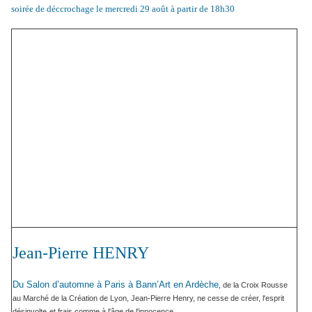
soirée de déccrochage le mercredi 29 août à partir de 18h30
Jean-Pierre HENRY
Du Salon d’automne à Paris à Bann’Art en Ardèche
, de la Croix Rousse
au Marché de la Création de Lyon, Jean-Pierre Henry, ne cesse de créer, l'esprit
désinvolte
et frais comme à l'âge de l'innocence.